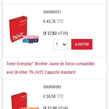
006R04231
€ 45,76
TTC
(€ 37,82
HTVA
)
1
AJOUTER
Toner Everyday™ Brother Jaune de Xerox compatible
avec Brother TN-243Y, Capacité standard
006R04583
€ 26,50
TTC
(€ 21,90
HTVA
)