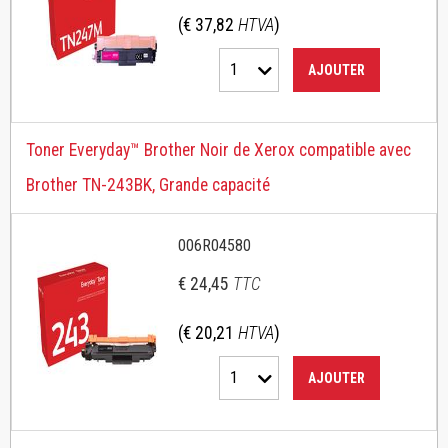
(€ 37,82
HTVA
)
1
AJOUTER
Toner Everyday™ Brother Noir de Xerox compatible avec
Brother TN-243BK, Grande capacité
006R04580
€ 24,45
TTC
(€ 20,21
HTVA
)
1
AJOUTER