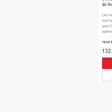
de fi
Les c
sont s
pour f
optima
TECH 
132