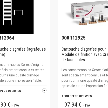
R12964
008R12925
uche d'agrafes (agrafeuse
Cartouche d'agrafes pour
ne)
Module de finition avec Cr
de fascicules
onsommables Xerox d'origine
pécialement conçus et testés
Les consommables Xerox d'ori
ournir une qualité d'image
sont spécialement conçus et t
le et une impression fiable.
pour fournir une qualité d'ima
optimale et une impression fia
SPECS OVERVIEW
TECH SPECS OVERVIEW
.80 €
197.94 €
HTVA
HTVA