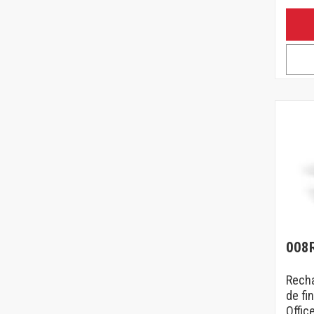
008
Recha
de fin
Offic