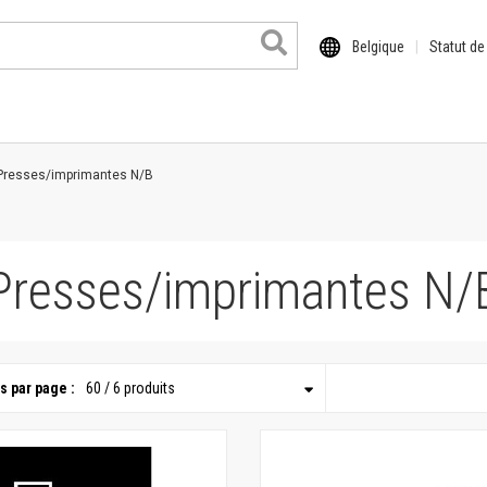
Belgique
Statut d
Presses/imprimantes N/B
Presses/imprimantes N/
s par page :
60 / 6 produits
 format
il