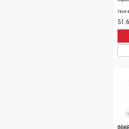
TECH 
51.
006