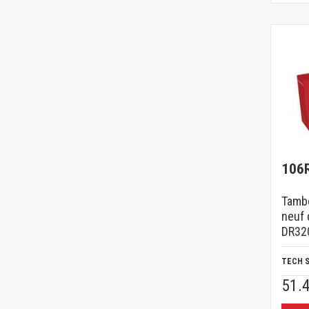
106
Tambo
neuf 
DR320
TECH 
51.