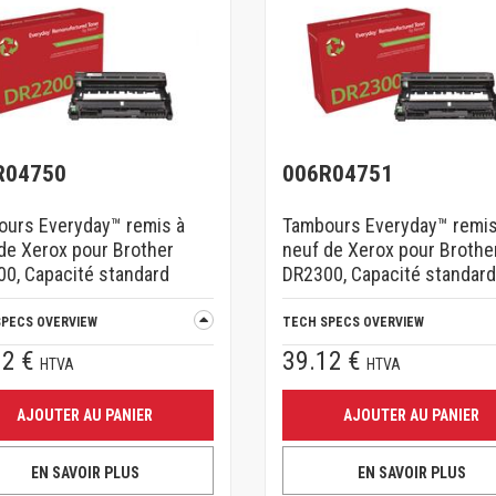
R04750
006R04751
urs Everyday™ remis à
Tambours Everyday™ remis
de Xerox pour Brother
neuf de Xerox pour Brothe
0, Capacité standard
DR2300, Capacité standar
SPECS OVERVIEW
TECH SPECS OVERVIEW
22 €
39.12 €
HTVA
HTVA
AJOUTER AU PANIER
AJOUTER AU PANIER
EN SAVOIR PLUS
EN SAVOIR PLUS