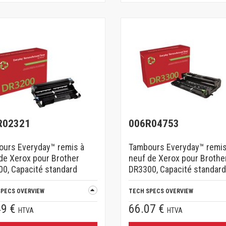
R02321
006R04753
urs Everyday™ remis à
Tambours Everyday™ remis
de Xerox pour Brother
neuf de Xerox pour Brothe
0, Capacité standard
DR3300, Capacité standard
SPECS OVERVIEW
TECH SPECS OVERVIEW
49 €
66.07 €
HTVA
HTVA