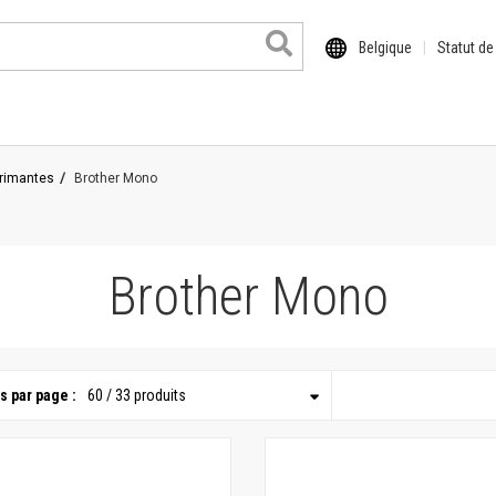
Belgique
Statut d
primantes
Brother Mono
Brother Mono
s par page :
60 / 33 produits
 format
il