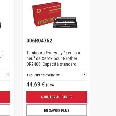
006R04752
 à
Tambours Everyday™ remis à
r
neuf de Xerox pour Brother
d
DR2400, Capacité standard
TECH SPECS OVERVIEW
44.69 €
HTVA
AJOUTER AU PANIER
EN SAVOIR PLUS