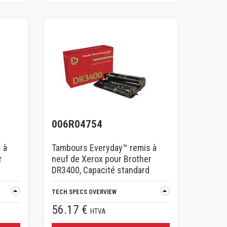
006R04754
 à
Tambours Everyday™ remis à
r
neuf de Xerox pour Brother
DR3400, Capacité standard
TECH SPECS OVERVIEW
56.17 €
HTVA