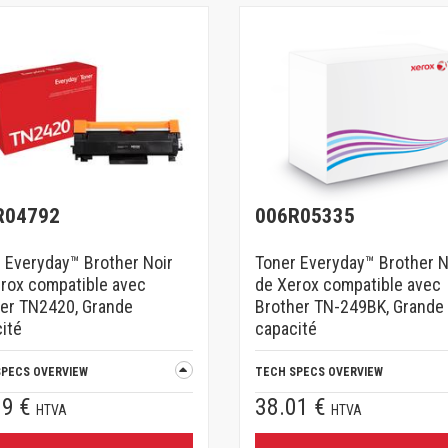
R04792
006R05335
 Everyday™ Brother Noir
Toner Everyday™ Brother N
rox compatible avec
de Xerox compatible avec
er TN2420, Grande
Brother TN-249BK, Grande
ité
capacité
SPECS OVERVIEW
TECH SPECS OVERVIEW
69 €
38.01 €
HTVA
HTVA