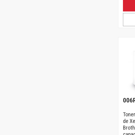
006
Toner
de Xe
Broth
capac