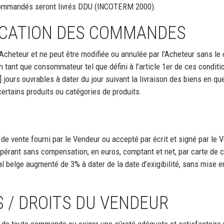
 commandés seront livrés DDU (INCOTERM 2000).
ICATION DES COMMANDES
cheteur et ne peut être modifiée ou annulée par l’Acheteur sans le
en tant que consommateur tel que défini à l’article 1er de ces condit
jours ouvrables à dater du jour suivant la livraison des biens en que
certains produits ou catégories de produits.
de vente fourni par le Vendeur ou accepté par écrit et signé par le 
érant sans compensation, en euros, comptant et net, par carte de cr
l belge augmenté de 3% à dater de la date d’exigibilité, sans mise
 / DROITS DU VENDEUR
de toute commande ou exiger une sûreté adéquate et satisfactoire p