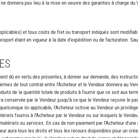
ne donnera pas lieu à la mise en oeuvre des garanties à charge du 
plicables) et tous coûts de fret ou transport indiqués sont modifiable
ansport étant en vigueur à la date d’expédition ou de facturation. Sau
GES
nt dû en vertu des présentes, à donner sur demande, des instructio
ermes de tout contrat entre l’Acheteur et le Vendeur donnera au Vende
oduits de la quantité totale de produits à fournir que ce soit aux ter
era conservée par le Vendeur jusqu’à ce que le Vendeur reçoive le pa
uelconque loi applicable, l’Acheteur octroie au Vendeur un privilège
matériels fournis à l’Acheteur par le Vendeur ou sur lesquels le Vende
matériels ou services. En cas de non-paiement par l’Acheteur d’une 
eur aura tous les droits et tous les recours disponibles pour un créa