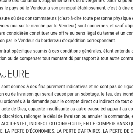
hacune des conditions supplémentaires ou divergentes. Sauf stipulati
 le pays où le Vendeur a son principal établissement, c’est-à-dire 
mesure où des consommateurs (c’est-à-dire toute personne physique o
ices mis sur le marché par le Vendeur) sont concernés, et sauf stip
era considérée constituer une offre au sens légal du terme et un c
sion par le Vendeur du bordereau d’expédition correspondant.
 contrat spécifique soumis à ces conditions générales, étant entendu
ntion ou de compenser tout montant dû par rapport à tout autre contra
AJEURE
on sont donnés à des fins purement indicatives et ne sont pas de rig
ion ou de livraison qui serait causé par un sabotage, le feu, des inonda
 ou ordonnés à la demande pour le compte direct ou indirect de tout
 acte de Dieu, capacité insuffisante ou autre cause échappant au co
 sa discrétion, rallonger le délai de livraison ou annuler la comman
CCIDENTEL, INDIRECT OU CONSECUTIF, EN CE COMPRIS SANS QU
RE, LA PERTE D'ÉCONOMIES, LA PERTE D'AFFAIRES, LA PERTE DE 