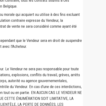
on contraire, tous les contrats soumis à ces
en Belgique.
u morale qui acquiert ou utilise à des fins excluant
ulation contraire expresse du Vendeur, la
ontrat de vente ne sera considéré comme ayant été
 cependant que le Vendeur sera en droit de suspendre
t avec l’Acheteur.
ueur. Le Vendeur ne sera pas responsable pour toute
tions, explosions, conflits du travail, grèves, arrêts
 corps, autorité ou agence gouvernementales,
ntrôle du Vendeur. En cas d'une de ces interdictions,
de, en tout ou en partie. EN AUCUN CAS LE VENDEUR NE
E CETTE ÉNUMÉRATION SOIT LIMITATIVE, LA
CLIENTÈLE, LA PERTE DE DONNÉES, LES