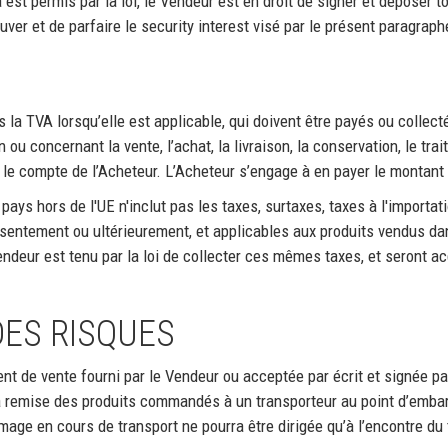
 est permis par la loi, le Vendeur est en droit de signer et déposer
ver et de parfaire le security interest visé par le présent paragraph
la TVA lorsqu’elle est applicable, qui doivent être payés ou collecté
n ou concernant la vente, l’achat, la livraison, la conservation, le tr
ur le compte de l’Acheteur. L’Acheteur s’engage à en payer le monta
ys hors de l'UE n'inclut pas les taxes, surtaxes, taxes à l'importatio
sentement ou ultérieurement, et applicables aux produits vendus dan
ndeur est tenu par la loi de collecter ces mêmes taxes, et seront acq
DES RISQUES
t de vente fourni par le Vendeur ou acceptée par écrit et signée par 
la remise des produits commandés à un transporteur au point d’embar
mage en cours de transport ne pourra être dirigée qu’à l’encontre du