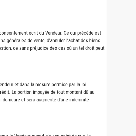
 consentement écrit du Vendeur. Ce qui précède est
ions générales de vente, d’annuler l’achat des biens
stion, ce sans préjudice des cas où un tel droit peut
Vendeur et dans la mesure permise par la loi
édit. La portion impayée de tout montant dû au
 en demeure et sera augmenté d’une indemnité
our le Vendeur quand, de son point de vue, la