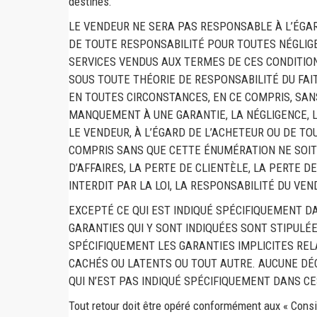
destinés.
LE VENDEUR NE SERA PAS RESPONSABLE À L’ÉGA
DE TOUTE RESPONSABILITÉ POUR TOUTES NÉGLIG
SERVICES VENDUS AUX TERMES DE CES CONDITIO
SOUS TOUTE THÉORIE DE RESPONSABILITÉ DU FAI
EN TOUTES CIRCONSTANCES, EN CE COMPRIS, SAN
MANQUEMENT À UNE GARANTIE, LA NÉGLIGENCE, L
LE VENDEUR, À L’ÉGARD DE L’ACHETEUR OU DE T
COMPRIS SANS QUE CETTE ÉNUMÉRATION NE SOIT L
D’AFFAIRES, LA PERTE DE CLIENTÈLE, LA PERTE D
INTERDIT PAR LA LOI, LA RESPONSABILITÉ DU VE
EXCEPTÉ CE QUI EST INDIQUÉ SPÉCIFIQUEMENT D
GARANTIES QUI Y SONT INDIQUÉES SONT STIPULÉE
SPÉCIFIQUEMENT LES GARANTIES IMPLICITES REL
CACHÉS OU LATENTS OU TOUT AUTRE. AUCUNE DÉC
QUI N’EST PAS INDIQUÉ SPÉCIFIQUEMENT DANS C
Tout retour doit être opéré conformément aux « Consig