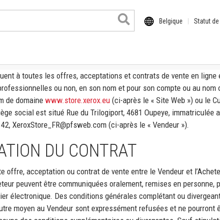
Belgique
Statut d
uent à toutes les offres, acceptations et contrats de vente en lign
s professionnelles ou non, en son nom et pour son compte ou au nom
om de domaine
www.store.xerox.eu
(ci-après le « Site Web ») ou le 
siège social est situé Rue du Trilogiport, 4681 Oupeye, immatriculé
142, XeroxStore_FR@pfsweb.com (ci-après le « Vendeur »).
ATION DU CONTRAT
e offre, acceptation ou contrat de vente entre le Vendeur et l’Achet
heteur peuvent être communiquées oralement, remises en personne, pa
 format
urrier électronique. Des conditions générales complétant ou divergea
il
utre moyen au Vendeur sont expressément refusées et ne pourront 