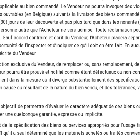
a applicable au bien commandé. Le Vendeur ne pourra invoquer des v
ours ouvrables (en Belgique) suivants la livraison des biens commandé
0) jours de leur découverte et pas plus tard que dans les nonante 
rsonne autre que l’Acheteur ne sera admise. Toute réclamation pour
. Sauf accord contraire et écrit du Vendeur, l’Acheteur placera sép
rtunité de l’inspecter et d’indiquer ce qu’il doit en être fait. En auc
 écrite du Vendeur.
l’option exclusive du Vendeur, de remplacer ou, sans remplacement, de
cheteur pourra être prouvé et notifié comme étant défectueux ou non
nt dans la mesure où il diverge substantiellement des spécificati
en cause ou résultant de la nature du bien vendu, et des tolérances,
 objectif de permettre d’évaluer le caractère adéquat de ces biens o
uer une quelconque garantie, expresse ou implicite.
t de la spécification des biens ou services appropriés pour l’usage f
 qu’il a seul déterminé que les matériels achetés ou traités convie