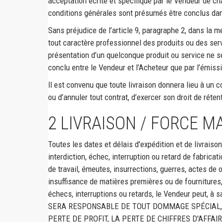
acceptation écrite et spécifique par le Vendeur de c
POUR D’AUTRES MARQUES D’IMPRIMANTES
conditions générales sont présumés être conclus dans
ACHETER PAR FONCTIONNALITÉ
Brother Color
Sans préjudice de l’article 9, paragraphe 2, dans la 
Réseau et USB
tout caractère professionnel des produits ou des serv
Brother Mono
présentation d’un quelconque produit ou service ne s
Impression recto verso
HP Color
conclu entre le Vendeur et l’Acheteur que par l’émis
ACHETER PAR FAMILLE DE PRODUITS
Il est convenu que toute livraison donnera lieu à un
HP Ink
Série C
ou d’annuler tout contrat, d’exercer son droit de réte
HP Ink
Versalink
2
LIVRAISON / FORCE M
Kyocera
Toutes les dates et délais d'expédition et de livrais
Konica Minolta
interdiction, échec, interruption ou retard de fabricat
HP PageWide
de travail, émeutes, insurrections, guerres, actes de
insuffisance de matières premières ou de fournitures,
Samsung Couleur
échecs, interruptions ou retards, le Vendeur peut, à
Samsung Mono
SERA RESPONSABLE DE TOUT DOMMAGE SPÉCIAL, A
PERTE DE PROFIT, LA PERTE DE CHIFFRES D'AFFAI