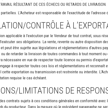
TRAVAIL RÉSULTANT DE CES ÉCHECS OU RETARDS DE LIVRAISON.
 partielles. L’Acheteur est responsable de l’exactitude de l’adresse 
LATION/CONTRÔLE À L’EXPORT
ion applicable à l’exécution par le Vendeur de tout contrat, sous r
d’exécuter ses obligations. La vente, revente ou autre disposition d
et peut être sujette aux législations et réglementations d’autres pay
r ou de retarder la livraison de toutes commandes à tout moment ou d
era nécessaire en vue de respecter toute licence ou permis d’export
ngage à respecter toutes ces lois et réglementations et reconnaît e
 cette exportation ou transmission est restreinte ou interdite. L’Ach
tation requise le cas échéant.
ONS/LIMITATIONS DE RESPONS
 des contrats sujets à ces conditions générales en conformité avec
 web du producteur. Dans la mesure où le précédent paragraphe ne s