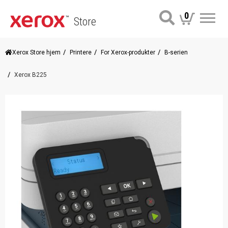
0
Store
Me
Xerox Store hjem
Printere
For Xerox-produkter
B-serien
Xerox B225