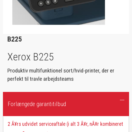
B225
Xerox B225
Produktiv multifunktionel sort/hvid-printer, der er
perfekt til travle arbejdsteams
Forlængede garantitilbud
2 Ã¥rs udvidet serviceaftale (i alt 3 Ã¥r, nÃ¥r kombineret