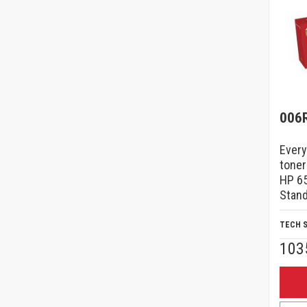
006
Every
toner
HP 65
Stand
TECH 
103