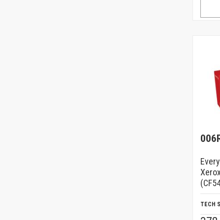
006
Every
Xerox
(CF54
TECH 