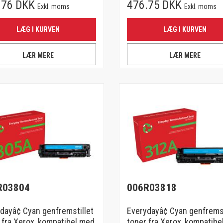
.76 DKK
476.75 DKK
Exkl. moms
Exkl. moms
LÆG I KURVEN
LÆG I KURVEN
LÆR MERE
LÆR MERE
R03804
006R03818
dayâ¢ Cyan genfremstillet
Everydayâ¢ Cyan genfremst
 fra Xerox, kompatibel med
toner fra Xerox, kompatibe