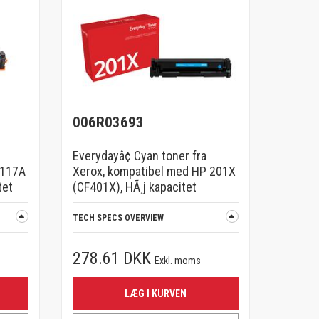
006R03693
Everydayâ¢ Cyan toner fra
 117A
Xerox, kompatibel med HP 201X
tet
(CF401X), HÃ¸j kapacitet
TECH SPECS OVERVIEW
278.61 DKK
Exkl. moms
LÆG I KURVEN