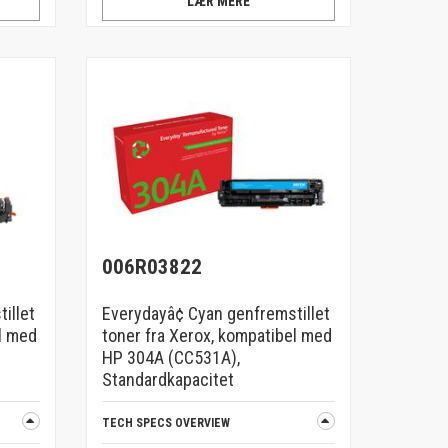
LÆR MERE
006R03822
illet
Everydayâ¢ Cyan genfremstillet
l med
toner fra Xerox, kompatibel med
HP 304A (CC531A),
Standardkapacitet
TECH SPECS OVERVIEW