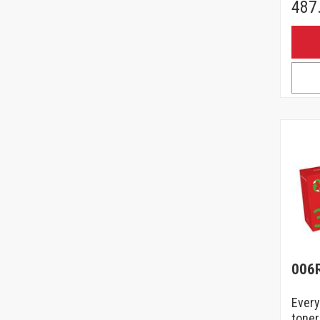
487
006
Every
toner