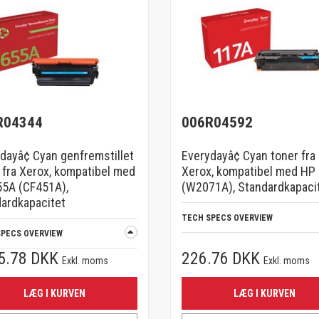
R04344
006R04592
dayâ¢ Cyan genfremstillet
Everydayâ¢ Cyan toner fra
 fra Xerox, kompatibel med
Xerox, kompatibel med HP
5A (CF451A),
(W2071A), Standardkapaci
ardkapacitet
TECH SPECS OVERVIEW
SPECS OVERVIEW
5.78 DKK
226.76 DKK
Exkl. moms
Exkl. moms
LÆG I KURVEN
LÆG I KURVEN