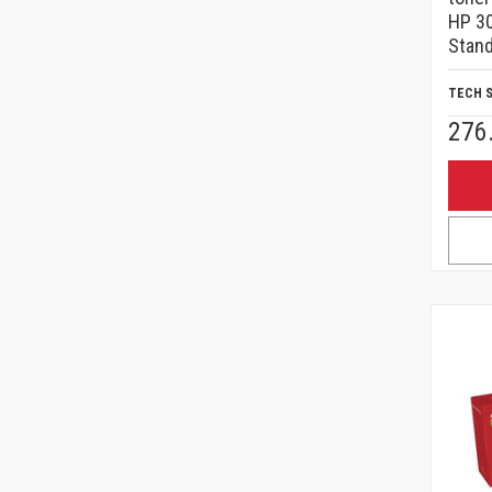
HP 3
Stand
TECH 
276