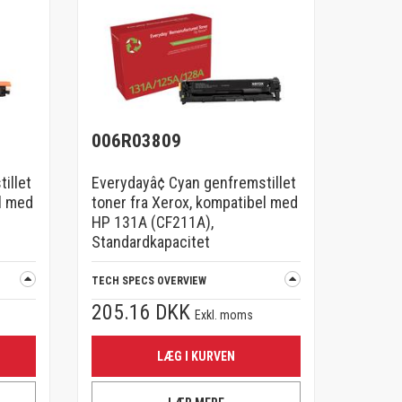
006R03809
illet
Everydayâ¢ Cyan genfremstillet
l med
toner fra Xerox, kompatibel med
HP 131A (CF211A),
Standardkapacitet
TECH SPECS OVERVIEW
205.16 DKK
Exkl. moms
LÆG I KURVEN