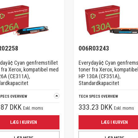
R02258
006R03243
dayâ¢ Cyan genfremstillet
Everydayâ¢ Cyan genfremst
 fra Xerox, kompatibel med
toner fra Xerox, kompatibe
26A (CE311A),
HP 130A (CF351A),
ardkapacitet
Standardkapacitet
SPECS OVERVIEW
TECH SPECS OVERVIEW
.87 DKK
333.23 DKK
Exkl. moms
Exkl. moms
LÆG I KURVEN
LÆG I KURVEN