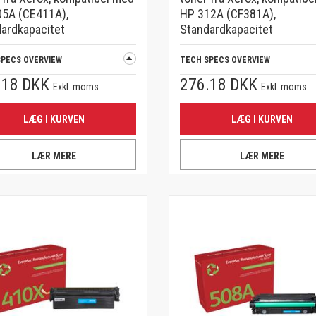
05A (CE411A),
HP 312A (CF381A),
ardkapacitet
Standardkapacitet
SPECS OVERVIEW
TECH SPECS OVERVIEW
.18 DKK
276.18 DKK
Exkl. moms
Exkl. moms
LÆG I KURVEN
LÆG I KURVEN
LÆR MERE
LÆR MERE