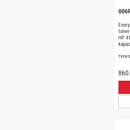
006
Every
toner
HP 41
kapac
TECH 
860