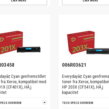
LÆR MERE
LÆR MERE
R03458
006R03621
dayâ¢ Cyan genfremstillet
Everydayâ¢ Cyan genfremst
 fra Xerox, kompatibel med
toner fra Xerox, kompatibe
1X (CF401X), HÃ¸j
HP 203X (CF541X), HÃ¸j
itet
kapacitet
SPECS OVERVIEW
TECH SPECS OVERVIEW