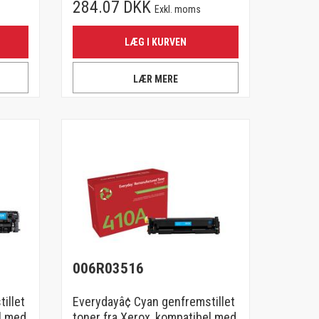
284.07 DKK
Exkl. moms
LÆG I KURVEN
LÆR MERE
006R03516
illet
Everydayâ¢ Cyan genfremstillet
l med
toner fra Xerox, kompatibel med