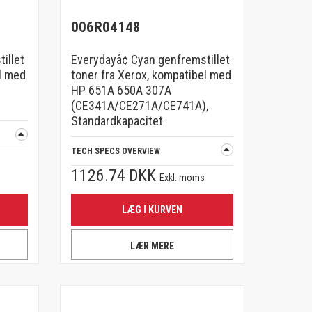
006R04148
illet
Everydayâ¢ Cyan genfremstillet
l med
toner fra Xerox, kompatibel med
HP 651A 650A 307A
(CE341A/CE271A/CE741A),
Standardkapacitet
TECH SPECS OVERVIEW
1126.74 DKK
Exkl. moms
LÆG I KURVEN
LÆR MERE