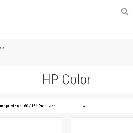
lor
HP Color
er pr. side :
60 / 161 Produkter
format