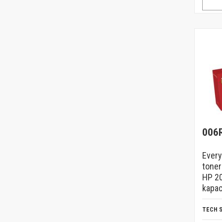
006
Every
toner
HP 20
kapac
TECH 