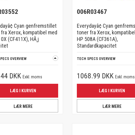
R03552
006R03467
dayâ¢ Cyan genfremstillet
Everydayâ¢ Cyan genfremst
 fra Xerox, kompatibel med
toner fra Xerox, kompatibe
0X (CF411X), HÃ¸j
HP 508A (CF361A),
itet
Standardkapacitet
SPECS OVERVIEW
TECH SPECS OVERVIEW
.44 DKK
1068.99 DKK
Exkl. moms
Exkl. moms
LÆG I KURVEN
LÆG I KURVEN
LÆR MERE
LÆR MERE