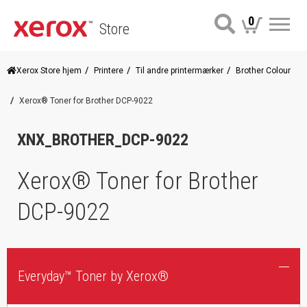
0
Store
Me
Xerox Store hjem
Printere
Til andre printermærker
Brother Colour
Xerox® Toner for Brother DCP-9022
XNX_BROTHER_DCP-9022
Xerox® Toner for Brother
DCP-9022
Everyday™ Toner by Xerox®