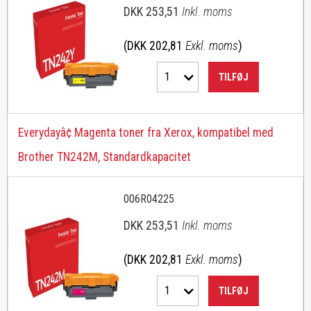
DKK 253,51
Inkl. moms
(DKK 202,81
Exkl. moms
)
1
TILFØJ
Everydayâ¢ Magenta toner fra Xerox, kompatibel med
Brother TN242M, Standardkapacitet
006R04225
DKK 253,51
Inkl. moms
(DKK 202,81
Exkl. moms
)
1
TILFØJ