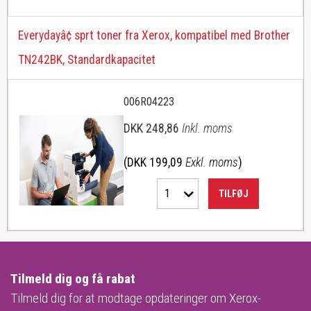
Everydayâ¢ sprt toner fra Xerox, kompatibel med Brother
TN242BK, Standardkapacitet
006R04223
DKK 248,86
Inkl. moms
(DKK 199,09
Exkl. moms
)
1
TILFØJ
Tilmeld dig og få rabat
Tilmeld dig for at modtage opdateringer om Xerox-