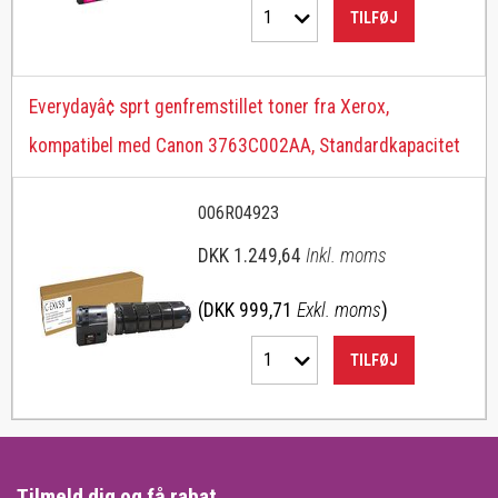
1
TILFØJ
Everydayâ¢ sprt genfremstillet toner fra Xerox,
kompatibel med Canon 3763C002AA, Standardkapacitet
006R04923
DKK 1.249,64
Inkl. moms
(DKK 999,71
Exkl. moms
)
1
TILFØJ
Tilmeld dig og få rabat