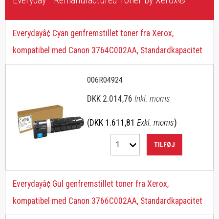
Everyday™ Remanufactured Toner by Xerox®
Everydayâ¢ Cyan genfremstillet toner fra Xerox,
kompatibel med Canon 3764C002AA, Standardkapacitet
006R04924
DKK 2.014,76
Inkl. moms
(DKK 1.611,81
Exkl. moms
)
1
TILFØJ
Everydayâ¢ Gul genfremstillet toner fra Xerox,
kompatibel med Canon 3766C002AA, Standardkapacitet