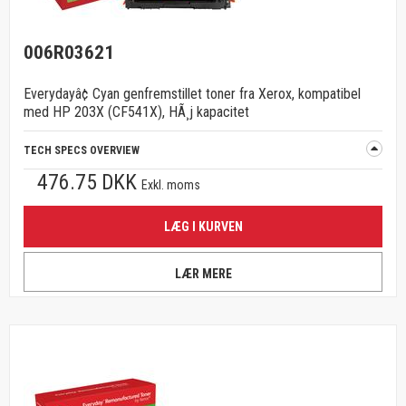
006R03621
Everydayâ¢ Cyan genfremstillet toner fra Xerox, kompatibel
med HP 203X (CF541X), HÃ¸j kapacitet
TECH SPECS OVERVIEW
476.75 DKK
Exkl. moms
LÆG I KURVEN
LÆR MERE