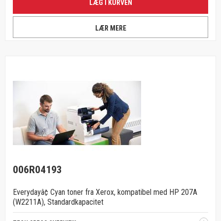
LÆG I KURVEN
LÆR MERE
006R04193
Everydayâ¢ Cyan toner fra Xerox, kompatibel med HP 207A
(W2211A), Standardkapacitet