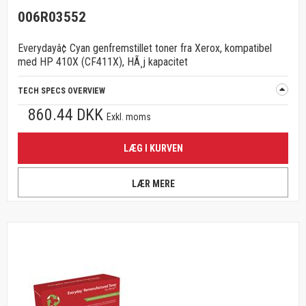
006R03552
Everydayâ¢ Cyan genfremstillet toner fra Xerox, kompatibel
med HP 410X (CF411X), HÃ¸j kapacitet
TECH SPECS OVERVIEW
860.44 DKK
Exkl. moms
LÆG I KURVEN
LÆR MERE