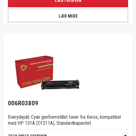
LÆG I KURVEN
LÆR MERE
006R03809
Everydayâ¢ Cyan genfremstillet toner fra Xerox, kompatibel
med HP 131A (CF211A), Standardkapacitet