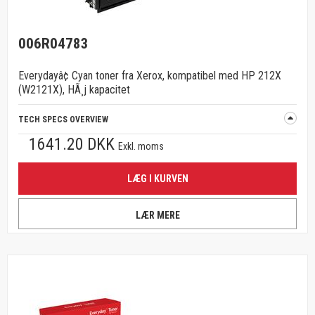
006R04783
Everydayâ¢ Cyan toner fra Xerox, kompatibel med HP 212X
(W2121X), HÃ¸j kapacitet
TECH SPECS OVERVIEW
1641.20 DKK
Exkl. moms
LÆG I KURVEN
LÆR MERE