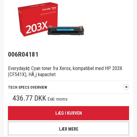
006R04181
Everydayâ¢ Cyan toner fra Xerox, kompatibel med HP 203X
(CF541X), HÃ¸j kapacitet
TECH SPECS OVERVIEW
436.77 DKK
Exkl. moms
LÆG I KURVEN
LÆR MERE