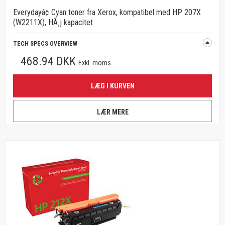
Everydayâ¢ Cyan toner fra Xerox, kompatibel med HP 207X
(W2211X), HÃ¸j kapacitet
TECH SPECS OVERVIEW
468.94 DKK
Exkl. moms
LÆG I KURVEN
LÆR MERE