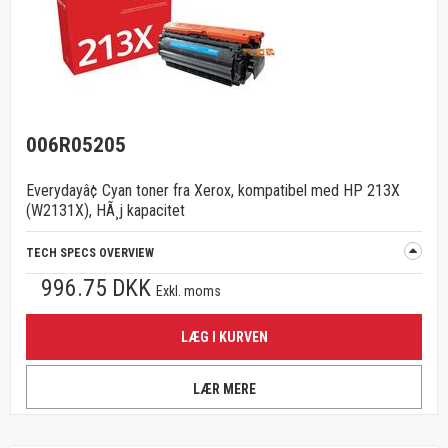
006R05205
Everydayâ¢ Cyan toner fra Xerox, kompatibel med HP 213X
(W2131X), HÃ¸j kapacitet
TECH SPECS OVERVIEW
996.75 DKK
Exkl. moms
LÆG I KURVEN
LÆR MERE