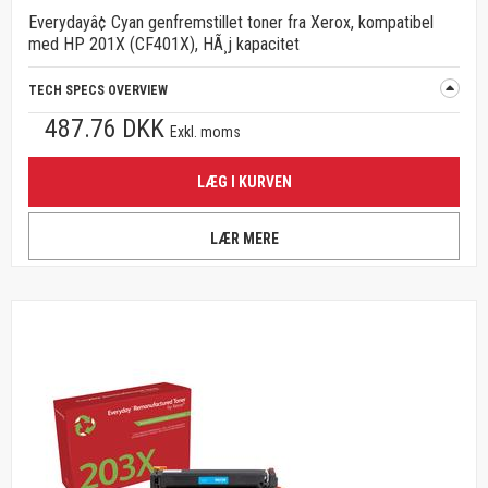
Everydayâ¢ Cyan genfremstillet toner fra Xerox, kompatibel
med HP 201X (CF401X), HÃ¸j kapacitet
TECH SPECS OVERVIEW
487.76 DKK
Exkl. moms
LÆG I KURVEN
LÆR MERE