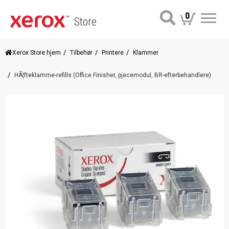
0
Store
Me
Xerox Store hjem
Tilbehør
Printere
Klammer
HÃ¦fteklamme-refills (Office Finisher, pjecemodul, BR-efterbehandlere)