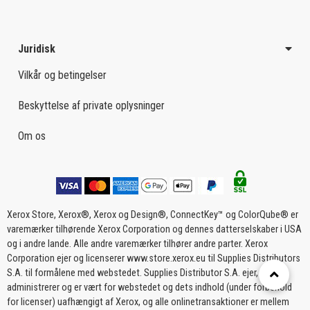
Juridisk
Vilkår og betingelser
Beskyttelse af private oplysninger
Om os
Xerox Store, Xerox®, Xerox og Design®, ConnectKey™ og ColorQube® er
varemærker tilhørende Xerox Corporation og dennes datterselskaber i USA
og i andre lande. Alle andre varemærker tilhører andre parter. Xerox
Corporation ejer og licenserer www.store.xerox.eu til Supplies Distributors
S.A. til formålene med webstedet. Supplies Distributor S.A. ejer,
administrerer og er vært for webstedet og dets indhold (under forbehold
for licenser) uafhængigt af Xerox, og alle onlinetransaktioner er mellem