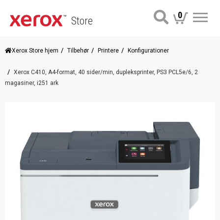
0
Store
Me
Xerox Store hjem
Tilbehør
Printere
Konfigurationer
Xerox C410, A4-format, 40 sider/min, dupleksprinter, PS3 PCL5e/6, 2
magasiner, i251 ark