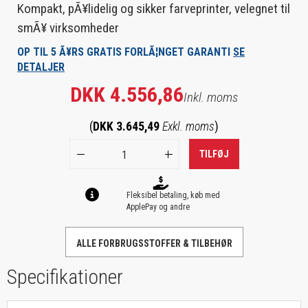
Kompakt, pÃ¥lidelig og sikker farveprinter, velegnet til
smÃ¥ virksomheder
OP TIL 5 Ã¥RS GRATIS FORLÃ¦NGET GARANTI
SE
DETALJER
DKK 4.556,86
Inkl. moms
(
DKK 3.645,49
Exkl. moms
)
TILFØJ
Fleksibel betaling, køb med
ApplePay og andre
ALLE FORBRUGSSTOFFER & TILBEHØR
Specifikationer