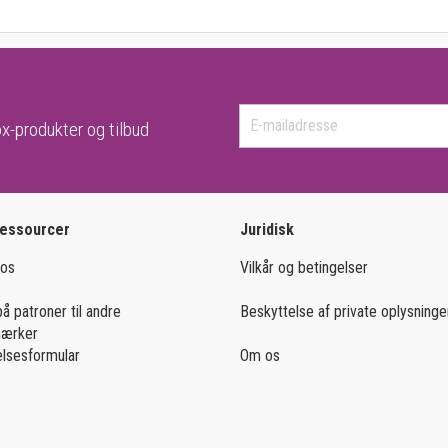
x-produkter og tilbud
ressourcer
Juridisk
 os
Vilkår og betingelser
på patroner til andre
Beskyttelse af private oplysninge
mærker
lsesformular
Om os