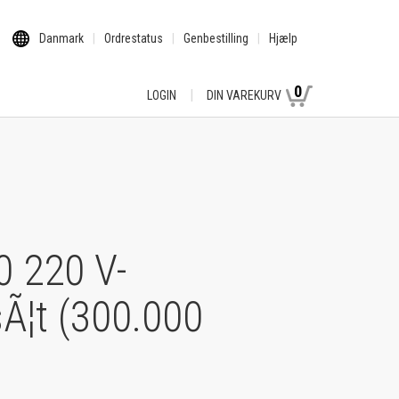
Danmark
Ordrestatus
Genbestilling
Hjælp
0
LOGIN
DIN VAREKURV
0 220 V-
Ã¦t (300.000