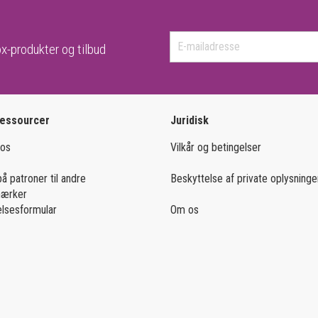
x-produkter og tilbud
ressourcer
Juridisk
 os
Vilkår og betingelser
på patroner til andre
Beskyttelse af private oplysninge
mærker
lsesformular
Om os