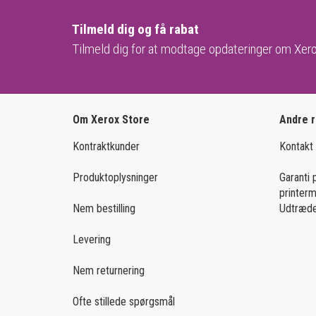
Tilmeld dig og få rabat
Tilmeld dig for at modtage opdateringer om Xero
Om Xerox Store
Andre 
Kontraktkunder
Kontakt
Produktoplysninger
Garanti 
printer
Nem bestilling
Udtræde
Levering
Nem returnering
Ofte stillede spørgsmål