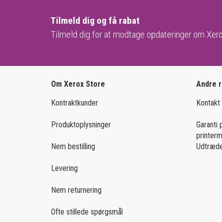
Tilmeld dig og få rabat
Tilmeld dig for at modtage opdateringer om Xero
Om Xerox Store
Andre 
Kontraktkunder
Kontakt
Produktoplysninger
Garanti 
printer
Nem bestilling
Udtræde
Levering
Nem returnering
Ofte stillede spørgsmål