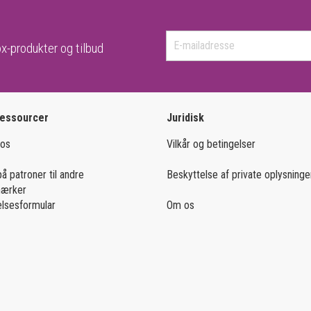
x-produkter og tilbud
ressourcer
Juridisk
 os
Vilkår og betingelser
på patroner til andre
Beskyttelse af private oplysninge
mærker
lsesformular
Om os