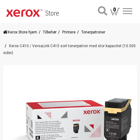
0
Store
Me
Xerox Store hjem
Tilbehør
Printere
Tonerpatroner
Xerox C410 / VersaLink C415 sort tonerpatron med stor kapacitet (10.500
sider)