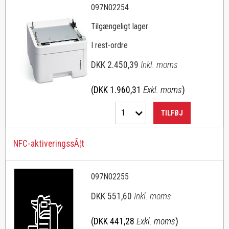
097N02254
Tilgængeligt lager
I rest-ordre
DKK 2.450,39
Inkl. moms
(DKK 1.960,31
Exkl. moms
)
1
TILFØJ
NFC-aktiveringssÃ¦t
097N02255
DKK 551,60
Inkl. moms
(DKK 441,28
Exkl. moms
)