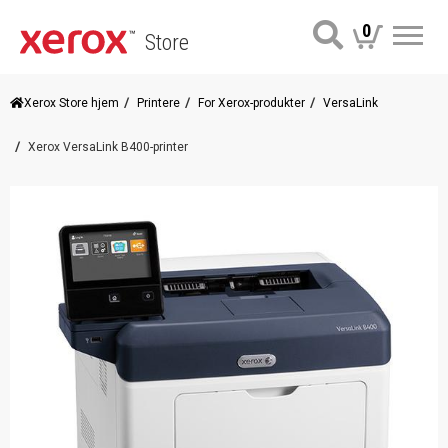
0
Store
Me
Xerox Store hjem
Printere
For Xerox-produkter
VersaLink
Xerox VersaLink B400-printer