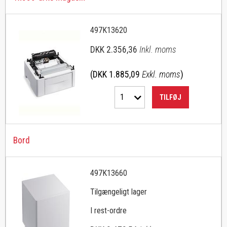
497K13620
DKK 2.356,36
Inkl. moms
(DKK 1.885,09
Exkl. moms
)
1
TILFØJ
Bord
497K13660
Tilgængeligt lager
I rest-ordre