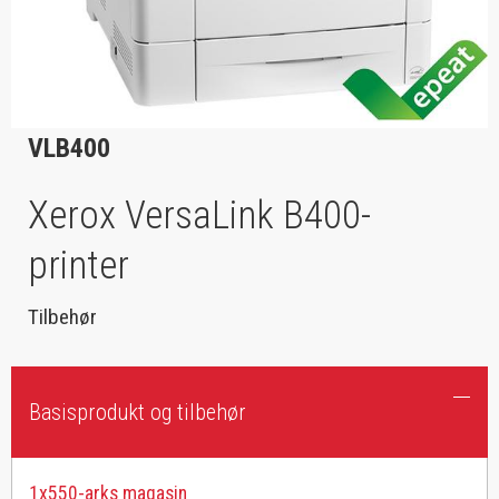
VLB400
Xerox VersaLink B400-
printer
Tilbehør
Basisprodukt og tilbehør
1x550-arks magasin