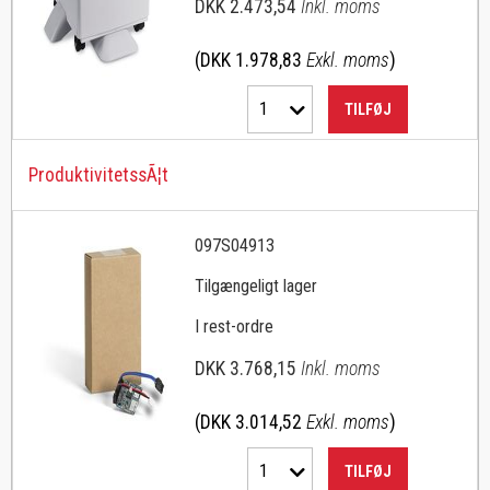
DKK 2.473,54
Inkl. moms
(DKK 1.978,83
Exkl. moms
)
1
TILFØJ
ProduktivitetssÃ¦t
097S04913
Tilgængeligt lager
I rest-ordre
DKK 3.768,15
Inkl. moms
(DKK 3.014,52
Exkl. moms
)
1
TILFØJ