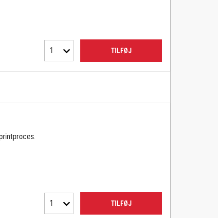
1
TILFØJ
 printproces.
1
TILFØJ