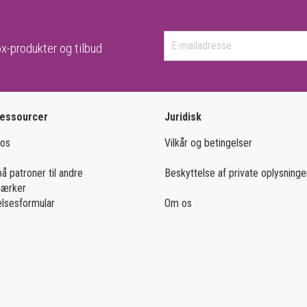
x-produkter og tilbud
ressourcer
Juridisk
 os
Vilkår og betingelser
på patroner til andre
Beskyttelse af private oplysninge
mærker
lsesformular
Om os