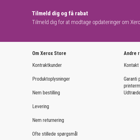
Tilmeld dig og få rabat
Tilmeld dig for at modtage opdateringer om Xero
Om Xerox Store
Andre 
Kontraktkunder
Kontakt
Produktoplysninger
Garanti 
printer
Nem bestilling
Udtræde
Levering
Nem returnering
Ofte stillede spørgsmål