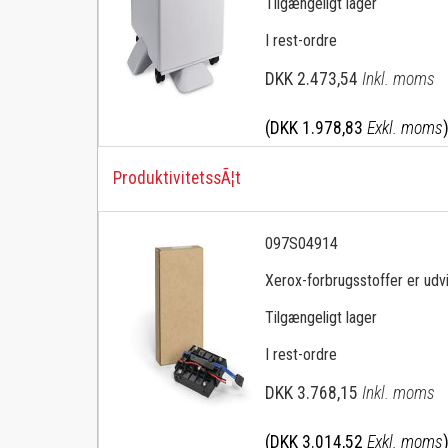
Tilgængeligt lager
I rest-ordre
DKK 2.473,54
Inkl. moms
(DKK 1.978,83
Exkl. moms
ProduktivitetssÃ¦t
097S04914
Xerox-forbrugsstoffer er udvik
Tilgængeligt lager
I rest-ordre
DKK 3.768,15
Inkl. moms
(DKK 3.014,52
Exkl. moms