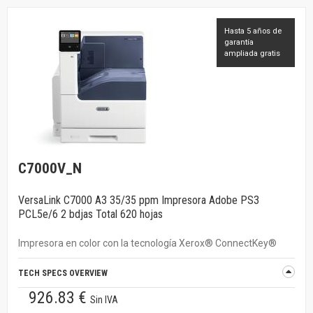
Hasta 5 años de
garantía
ampliada gratis
C7000V_N
VersaLink C7000 A3 35/35 ppm Impresora Adobe PS3
PCL5e/6 2 bdjas Total 620 hojas
Impresora en color con la tecnología Xerox® ConnectKey®
TECH SPECS OVERVIEW
926.83 €
Sin IVA