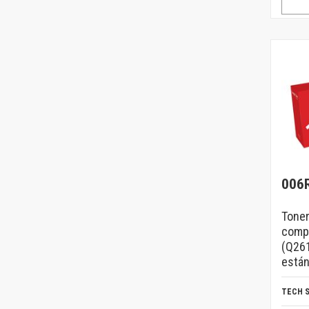
006
Toner
compa
(Q261
están
TECH 