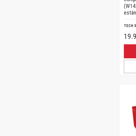
(W14
están
TECH 
19.