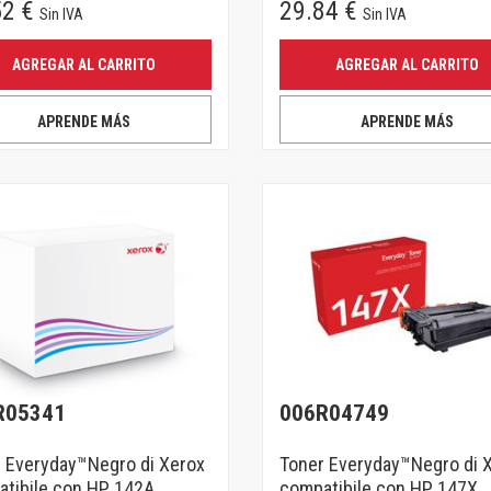
52 €
29.84 €
Sin IVA
Sin IVA
AGREGAR AL CARRITO
AGREGAR AL CARRITO
APRENDE MÁS
APRENDE MÁS
R05341
006R04749
 Everyday™Negro di Xerox
Toner Everyday™Negro di 
tibile con HP 142A
compatibile con HP 147X