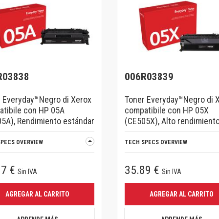
R03838
006R03839
 Everyday™Negro di Xerox
Toner Everyday™Negro di 
tibile con HP 05A
compatibile con HP 05X
5A), Rendimiento estándar
(CE505X), Alto rendimient
SPECS OVERVIEW
TECH SPECS OVERVIEW
27 €
35.89 €
Sin IVA
Sin IVA
AGREGAR AL CARRITO
AGREGAR AL CARRITO