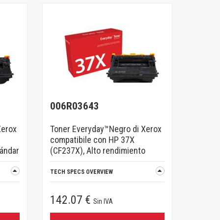
006R03643
Xerox
Toner Everyday™Negro di Xerox
compatibile con HP 37X
tándar
(CF237X), Alto rendimiento
TECH SPECS OVERVIEW
142.07 €
Sin IVA