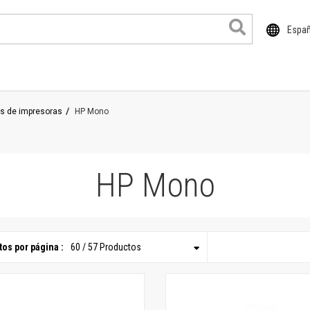
Espa
s de impresoras
HP Mono
cuColor
ser
HP Mono
imeLink
rsaLink
rsant
os por página :
60 / 57 Productos
oductos de gran formato
ntro de trabajo