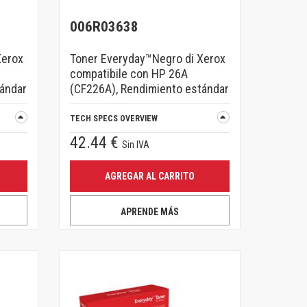
006R03638
Xerox
Toner Everyday™Negro di Xerox
compatibile con HP 26A
tándar
(CF226A), Rendimiento estándar
TECH SPECS OVERVIEW
42.44 €
Sin IVA
AGREGAR AL CARRITO
APRENDE MÁS