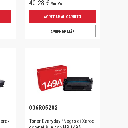
40.28 €
Sin IVA
AGREGAR AL CARRITO
APRENDE MÁS
006R05202
Xerox
Toner Everyday™Negro di Xerox
compatibile con HP 149A