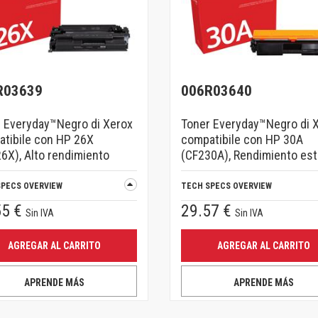
R03639
006R03640
 Everyday™Negro di Xerox
Toner Everyday™Negro di 
tibile con HP 26X
compatibile con HP 30A
6X), Alto rendimiento
(CF230A), Rendimiento es
SPECS OVERVIEW
TECH SPECS OVERVIEW
55 €
29.57 €
Sin IVA
Sin IVA
AGREGAR AL CARRITO
AGREGAR AL CARRITO
APRENDE MÁS
APRENDE MÁS