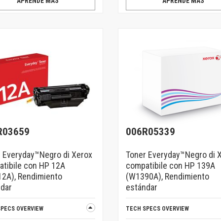
APRENDE MÁS
APRENDE MÁS
R03659
006R05339
 Everyday™Negro di Xerox
Toner Everyday™Negro di 
tibile con HP 12A
compatibile con HP 139A
2A), Rendimiento
(W1390A), Rendimiento
dar
estándar
SPECS OVERVIEW
TECH SPECS OVERVIEW