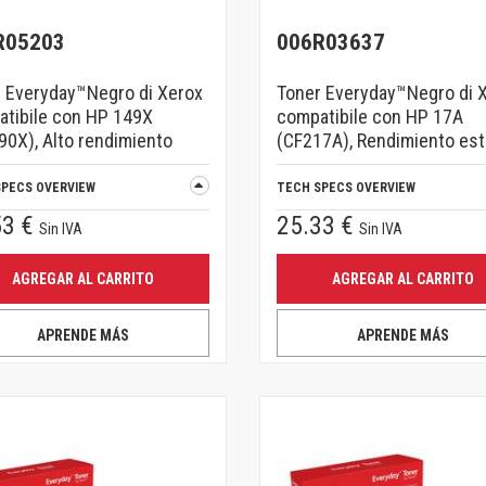
R05203
006R03637
 Everyday™Negro di Xerox
Toner Everyday™Negro di 
tibile con HP 149X
compatibile con HP 17A
0X), Alto rendimiento
(CF217A), Rendimiento es
SPECS OVERVIEW
TECH SPECS OVERVIEW
53 €
25.33 €
Sin IVA
Sin IVA
AGREGAR AL CARRITO
AGREGAR AL CARRITO
APRENDE MÁS
APRENDE MÁS