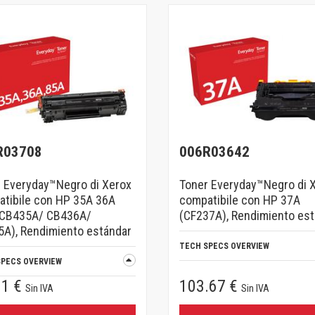
R03708
006R03642
 Everyday™Negro di Xerox
Toner Everyday™Negro di 
tibile con HP 35A 36A
compatibile con HP 37A
(CB435A/ CB436A/
(CF237A), Rendimiento es
A), Rendimiento estándar
TECH SPECS OVERVIEW
SPECS OVERVIEW
01 €
103.67 €
Sin IVA
Sin IVA