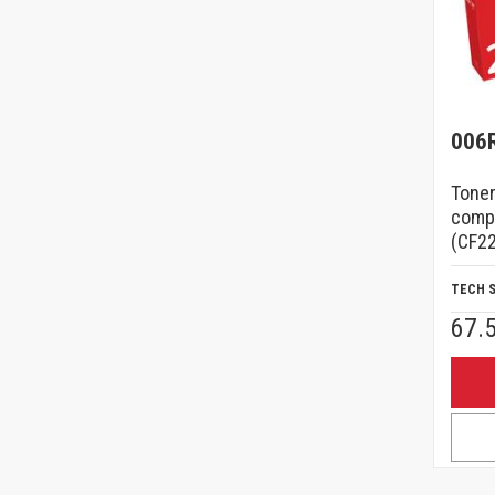
006
Toner
compa
(CF22
TECH 
67.