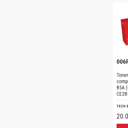
006
Toner
compa
85A 
CE285
TECH 
20.