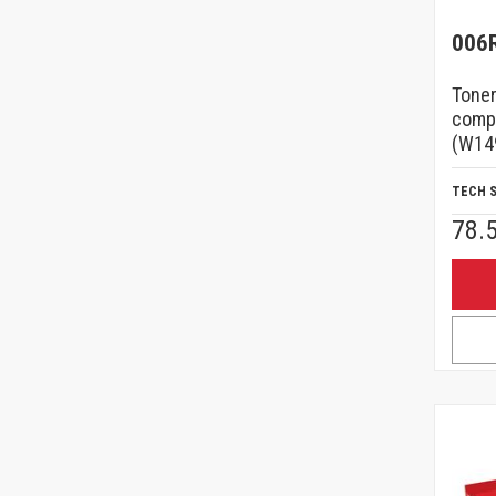
006
Toner
compa
(W149
TECH 
78.