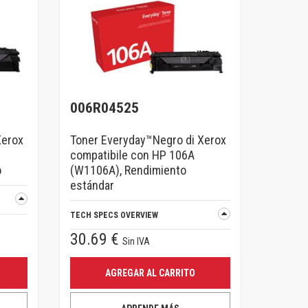
006R04525
Xerox
Toner Everyday™Negro di Xerox
compatibile con HP 106A
o
(W1106A), Rendimiento
estándar
TECH SPECS OVERVIEW
30.69 €
Sin IVA
AGREGAR AL CARRITO