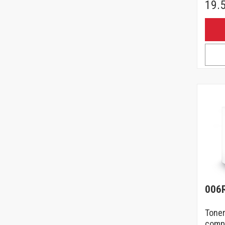
19.
006
Toner
compa