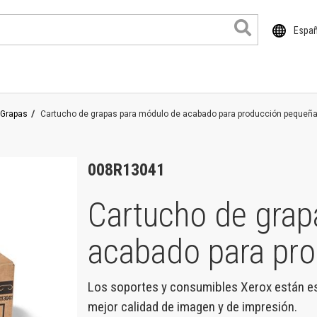
Espa
Grapas
Cartucho de grapas para módulo de acabado para producción pequeñ
cuColor
ser
008R13041
imeLink
Cartucho de grap
rsaLink
acabado para pr
rsant
oductos de gran formato
Los soportes y consumibles Xerox están es
ntro de trabajo
mejor calidad de imagen y de impresión.