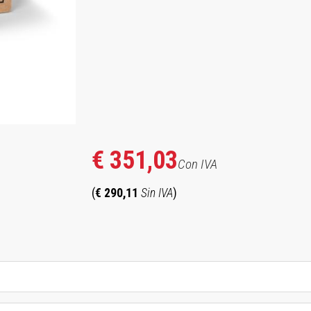
€ 351,03
Con IVA
(
€ 290,11
Sin IVA
)