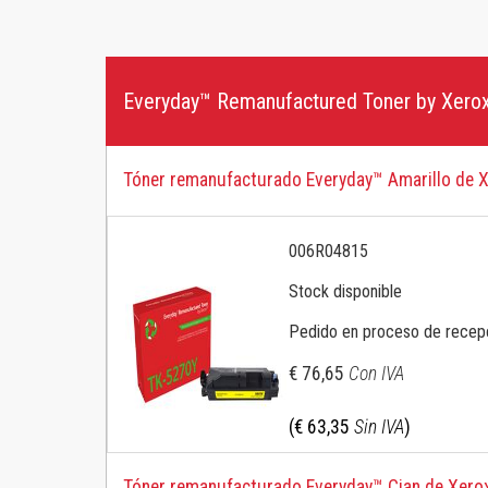
PARA OTRAS MARCAS DE IMPRESORAS
COMPRAR POR FUNCIÓN
Brother Color
Red y USB
Everyday™ Remanufactured Toner by Xer
Brother Mono
Impresión a doble cara
HP Color
COMPRAR POR FAMILIA DE PRODUCTOS
Tóner remanufacturado Everyday™ Amarillo de X
HP Ink
Serie C
HP Mono
006R04815
Versalink
Kyocera
Stock disponible
Konica Minolta
Pedido en proceso de recep
HP PageWide
€ 76,65
Con IVA
Samsung Colour
(€ 63,35
Sin IVA
)
Samsung Mono
Tóner remanufacturado Everyday™ Cian de Xero