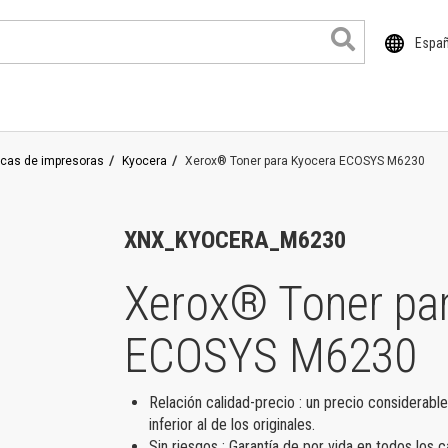
Espa
rcas de impresoras
Kyocera
Xerox® Toner para Kyocera ECOSYS M6230
cuColor
ser
XNX_KYOCERA_M6230
imeLink
Xerox® Toner pa
rsaLink
ECOSYS M6230
rsant
oductos de gran formato
Relación calidad-precio : un precio considerab
ntro de trabajo
inferior al de los originales.
Sin riesgos : Garantía de por vida en todos los