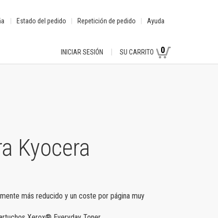
ña
Estado del pedido
Repetición de pedido
Ayuda
0
INICIAR SESIÓN
SU CARRITO
ra Kyocera
lemente más reducido y un coste por página muy
 cartuchos Xerox® Everyday Toner.