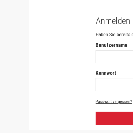
FÜR ANDERE DRUCKERMARKEN
KAUFEN NACH FUNKTION
Brother Color
Anmelden
Netzwerk & USB
Brother Mono
Beidseitiger Druck
Haben Sie bereits 
HP Color
Benutzername
KAUFEN NACH PRODUKTFAMILIE
HP Ink
C-Serie
HP Mono
Versalink
Kennwort
Kyocera
Konica Minolta
HP PageWide
Passwort vergessen?
Samsung Colour
Samsung Mono