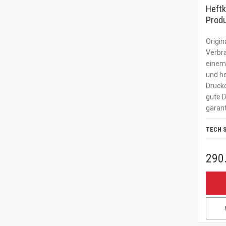
Heftk
Produ
Origin
Verbr
einem 
und he
Druckq
gute 
garant
TECH 
290