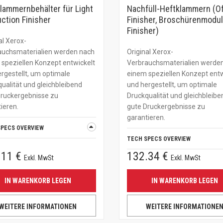
lammernbehälter für Light
Nachfüll-Heftklammern (Of
ction Finisher
Finisher, Broschürenmodul
Finisher)
al Xerox-
auchsmaterialien werden nach
Original Xerox-
speziellen Konzept entwickelt
Verbrauchsmaterialien werde
rgestellt, um optimale
einem speziellen Konzept entw
ualität und gleichbleibend
und hergestellt, um optimale
Druckergebnisse zu
Druckqualität und gleichbleibe
ieren.
gute Druckergebnisse zu
garantieren.
SPECS OVERVIEW
TECH SPECS OVERVIEW
.11 €
132.34 €
Exkl. MwSt
Exkl. MwSt
IN WARENKORB LEGEN
IN WARENKORB LEGEN
WEITERE INFORMATIONEN
WEITERE INFORMATIONE