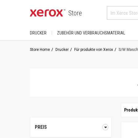
Store
DRUCKER
ZUBEHÖR UND VERBRAUCHSMATERIAL
KAUFEN NACH KATEGORIE
FÜR XEROX-PRODUKTE
Store Home
Drucker
Für produkte von Xerox
S/W Maschi
DocuColor
Drucker
AltaLink
Phaser
Farbe
B-Serie
PrimeLink
A4
Drucker/ Schwarzweißdrucker
VersaLink
A3
C-Serie
Versant
Produkt
KAUFEN BEI GEBRAUCH
Drucker/ Farbdrucker
Großformatige 
Home Office/ Desktop
ColorQube
PREIS
WorkCentre
Fachbereich/ Arbeitsgruppe