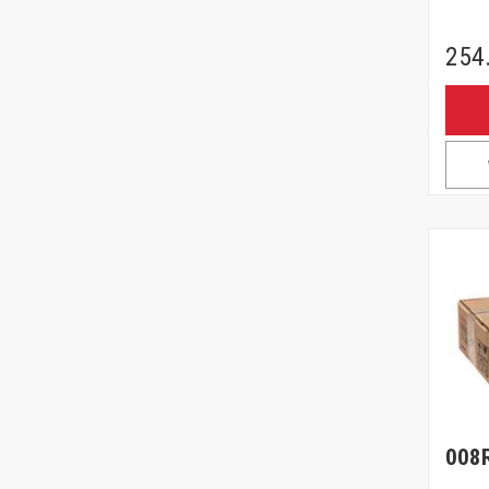
254
008