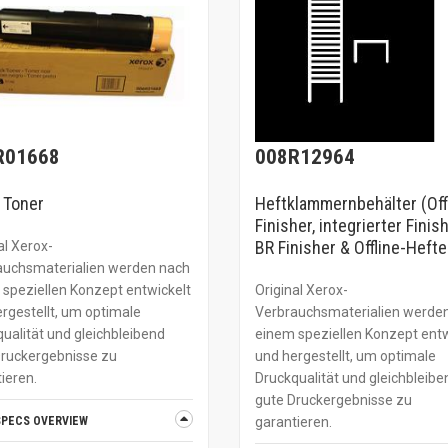
R01668
008R12964
 Toner
Heftklammernbehälter (Off
Finisher, integrierter Finish
BR Finisher & Offline-Hefte
al Xerox-
auchsmaterialien werden nach
speziellen Konzept entwickelt
Original Xerox-
rgestellt, um optimale
Verbrauchsmaterialien werde
ualität und gleichbleibend
einem speziellen Konzept entw
Druckergebnisse zu
und hergestellt, um optimale
ieren.
Druckqualität und gleichbleibe
gute Druckergebnisse zu
SPECS OVERVIEW
garantieren.