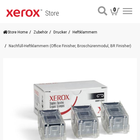
0
Store
Me
Store Home
Zubehör
Drucker
Heftklammern
Nachfüll-Heftklammern (Office Finisher, Broschürenmodul, BR Finisher)