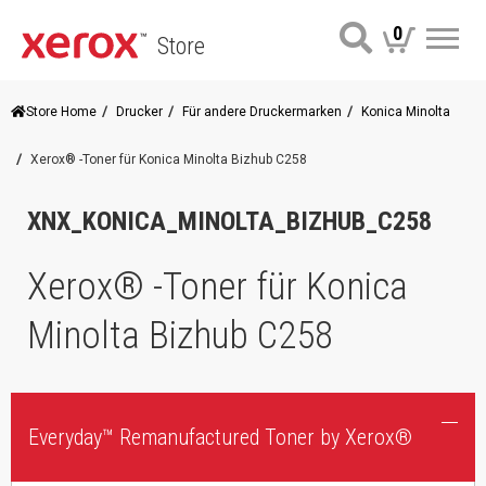
0
Store
Me
Store Home
Drucker
Für andere Druckermarken
Konica Minolta
Xerox® -Toner für Konica Minolta Bizhub C258
XNX_KONICA_MINOLTA_BIZHUB_C258
Xerox® -Toner für Konica
Minolta Bizhub C258
Everyday™ Remanufactured Toner by Xerox®