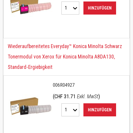
1
HINZUFÜGEN
Wiederaufbereitetes Everyday™ Konica Minolta Schwarz
Tonermodul von Xerox für Konica Minolta A8DA130,
Standard-Ergiebigkeit
006R04927
(CHF 31.71
Exkl. MwSt
)
1
HINZUFÜGEN