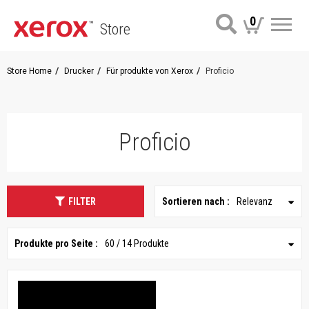
0
Store
Me
Store Home
Drucker
Für produkte von Xerox
Proficio
Proficio
FILTER
Sortieren nach :
Relevanz
Produkte pro Seite :
60 / 14 Produkte