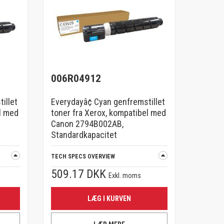
006R04912
illet
Everydayâ¢ Cyan genfremstillet
l med
toner fra Xerox, kompatibel med
Canon 2794B002AB,
Standardkapacitet
TECH SPECS OVERVIEW
509.17 DKK
Exkl. moms
LÆG I KURVEN