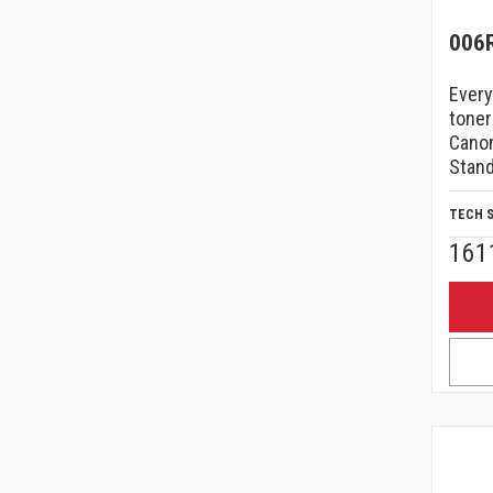
006
Every
toner
Cano
Stand
TECH 
161