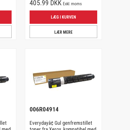
405.99 DKK
Exkl. moms
LÆG I KURVEN
LÆR MERE
006R04914
llet
Everydayâ¢ Gul genfremstillet
l med
toner fra Xerox, kompatibel med