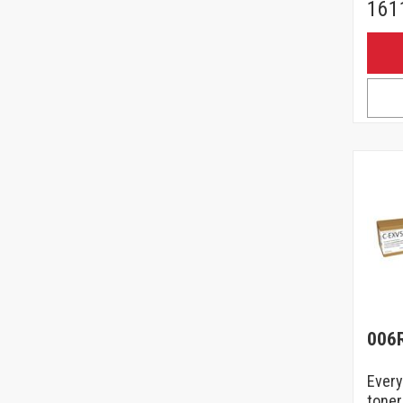
161
006
Every
toner