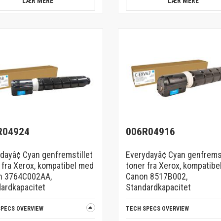
LÆR MERE
LÆR MERE
R04924
006R04916
dayâ¢ Cyan genfremstillet
Everydayâ¢ Cyan genfremst
 fra Xerox, kompatibel med
toner fra Xerox, kompatibe
n 3764C002AA,
Canon 8517B002,
ardkapacitet
Standardkapacitet
SPECS OVERVIEW
TECH SPECS OVERVIEW