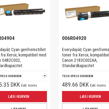
R04904
006R04920
dayâ¢ Cyan genfremstillet
Everydayâ¢ Cyan genfremst
 fra Xerox, kompatibel med
toner fra Xerox, kompatibe
n 0482C002,
Canon 2183C002AA,
ardkapacitet
Standardkapacitet
SPECS OVERVIEW
TECH SPECS OVERVIEW
5.35 DKK
489.66 DKK
Exkl. moms
Exkl. moms
LÆG I KURVEN
LÆG I KURVEN