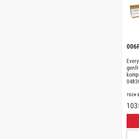
006
Every
genfr
komp
0483C
TECH 
103