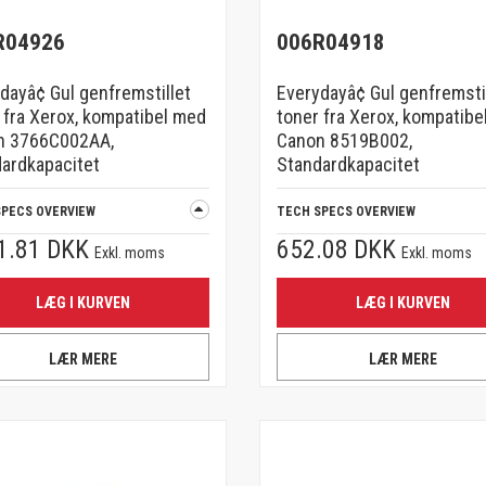
R04926
006R04918
dayâ¢ Gul genfremstillet
Everydayâ¢ Gul genfremsti
 fra Xerox, kompatibel med
toner fra Xerox, kompatibe
n 3766C002AA,
Canon 8519B002,
ardkapacitet
Standardkapacitet
SPECS OVERVIEW
TECH SPECS OVERVIEW
1.81 DKK
652.08 DKK
Exkl. moms
Exkl. moms
LÆG I KURVEN
LÆG I KURVEN
LÆR MERE
LÆR MERE