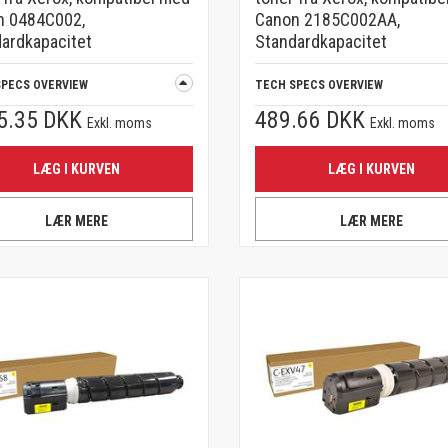
n 0484C002,
Canon 2185C002AA,
ardkapacitet
Standardkapacitet
SPECS OVERVIEW
TECH SPECS OVERVIEW
5.35 DKK
489.66 DKK
Exkl. moms
Exkl. moms
LÆG I KURVEN
LÆG I KURVEN
LÆR MERE
LÆR MERE