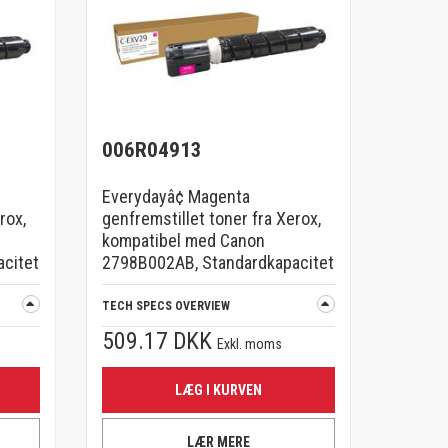
006R04913
Everydayâ¢ Magenta
rox,
genfremstillet toner fra Xerox,
kompatibel med Canon
citet
2798B002AB, Standardkapacitet
TECH SPECS OVERVIEW
509.17 DKK
Exkl. moms
LÆG I KURVEN
LÆR MERE