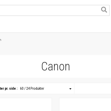
n
Canon
er pr. side :
60 / 24 Produkter
format