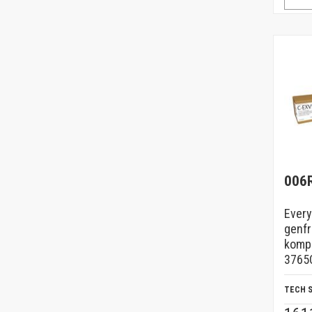
006
Every
genfr
komp
3765C
TECH 