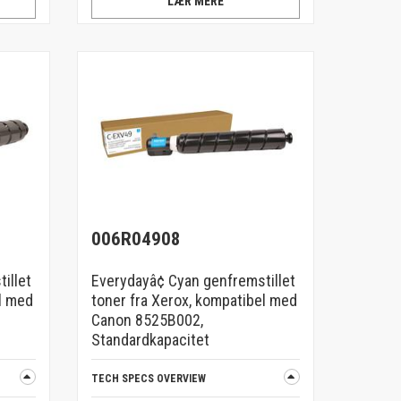
LÆR MERE
006R04908
illet
Everydayâ¢ Cyan genfremstillet
l med
toner fra Xerox, kompatibel med
Canon 8525B002,
Standardkapacitet
TECH SPECS OVERVIEW