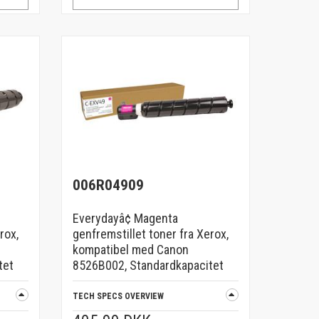
006R04909
Everydayâ¢ Magenta
rox,
genfremstillet toner fra Xerox,
kompatibel med Canon
tet
8526B002, Standardkapacitet
TECH SPECS OVERVIEW