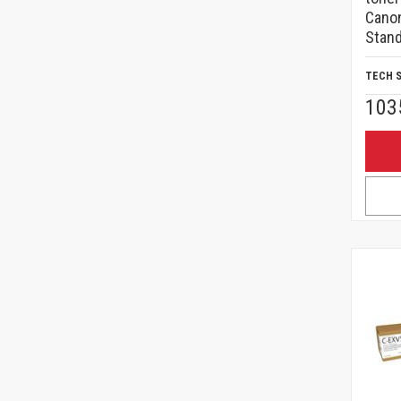
Cano
Stand
TECH 
103