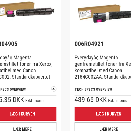
R04905
006R04921
dayâ¢ Magenta
Everydayâ¢ Magenta
emstillet toner fra Xerox,
genfremstillet toner fra Xe
atibel med Canon
kompatibel med Canon
002, Standardkapacitet
2184C002AA, Standardkapa
SPECS OVERVIEW
TECH SPECS OVERVIEW
5.35 DKK
489.66 DKK
Exkl. moms
Exkl. moms
LÆG I KURVEN
LÆG I KURVEN
LÆR MERE
LÆR MERE