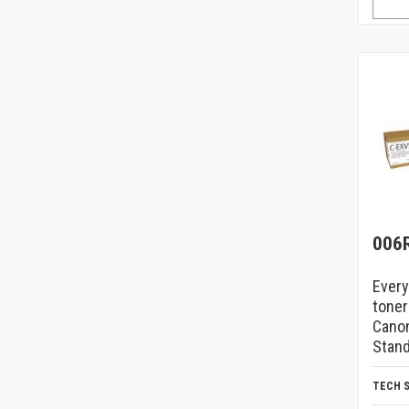
006
Every
toner
Cano
Stand
TECH 