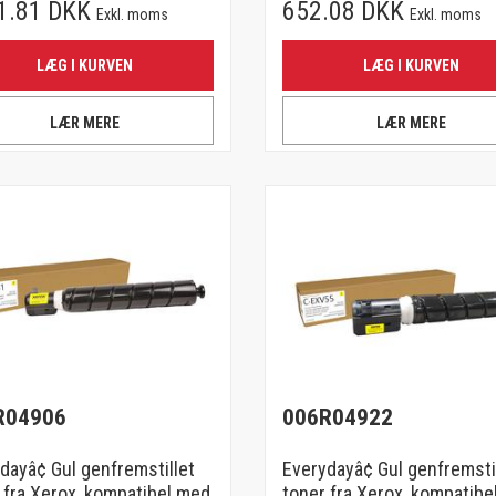
1.81 DKK
652.08 DKK
Exkl. moms
Exkl. moms
LÆG I KURVEN
LÆG I KURVEN
LÆR MERE
LÆR MERE
R04906
006R04922
dayâ¢ Gul genfremstillet
Everydayâ¢ Gul genfremsti
 fra Xerox, kompatibel med
toner fra Xerox, kompatibe