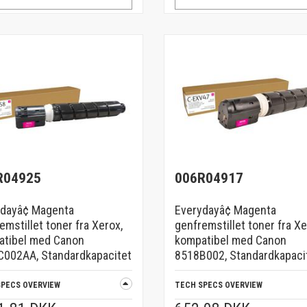
R04925
006R04917
dayâ¢ Magenta
Everydayâ¢ Magenta
emstillet toner fra Xerox,
genfremstillet toner fra Xe
atibel med Canon
kompatibel med Canon
002AA, Standardkapacitet
8518B002, Standardkapaci
SPECS OVERVIEW
TECH SPECS OVERVIEW