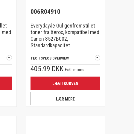
006R04910
llet
Everydayâ¢ Gul genfremstillet
l med
toner fra Xerox, kompatibel med
Canon 8527B002,
Standardkapacitet
TECH SPECS OVERVIEW
405.99 DKK
Exkl. moms
LÆG I KURVEN
LÆR MERE