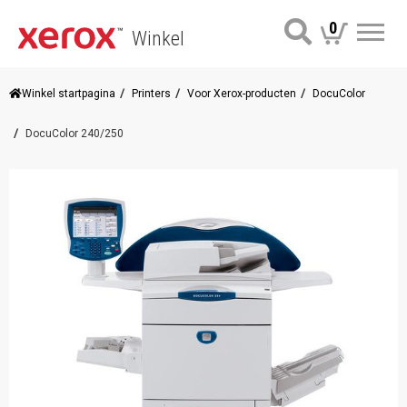
0
Winkel
Me
Winkel startpagina
Printers
Voor Xerox-producten
DocuColor
DocuColor 240/250