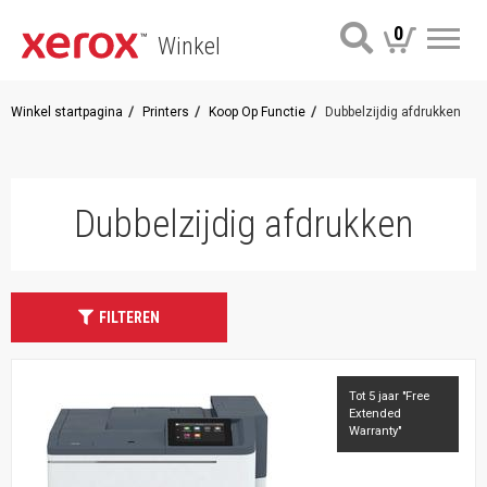
0
Winkel
Me
Winkel startpagina
Printers
Koop Op Functie
Dubbelzijdig afdrukken
Dubbelzijdig afdrukken
FILTEREN
Tot 5 jaar "Free
Extended
Warranty"