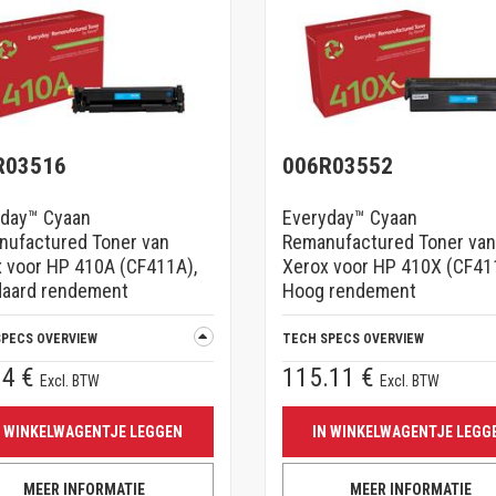
R03516
006R03552
yday™ Cyaan
Everyday™ Cyaan
nufactured Toner van
Remanufactured Toner van
 voor HP 410A (CF411A),
Xerox voor HP 410X (CF41
daard rendement
Hoog rendement
SPECS OVERVIEW
TECH SPECS OVERVIEW
94 €
115.11 €
Excl. BTW
Excl. BTW
N WINKELWAGENTJE LEGGEN
IN WINKELWAGENTJE LEGG
MEER INFORMATIE
MEER INFORMATIE