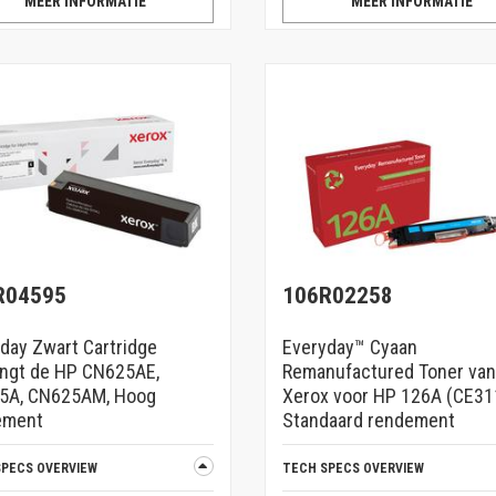
MEER INFORMATIE
MEER INFORMATIE
R04595
106R02258
day Zwart Cartridge
Everyday™ Cyaan
ngt de HP CN625AE,
Remanufactured Toner van
5A, CN625AM, Hoog
Xerox voor HP 126A (CE31
ement
Standaard rendement
SPECS OVERVIEW
TECH SPECS OVERVIEW