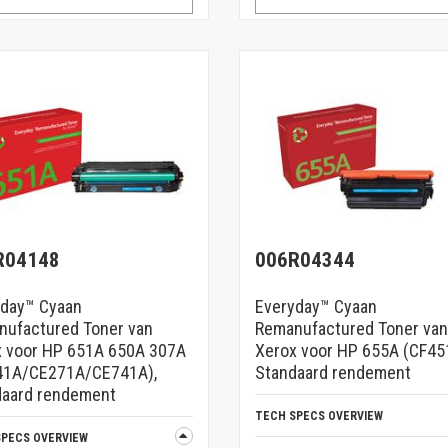
R04148
006R04344
yday™ Cyaan
Everyday™ Cyaan
nufactured Toner van
Remanufactured Toner van
x voor HP 651A 650A 307A
Xerox voor HP 655A (CF45
41A/CE271A/CE741A),
Standaard rendement
daard rendement
TECH SPECS OVERVIEW
SPECS OVERVIEW