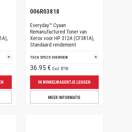
006R03818
Everyday™ Cyaan
Remanufactured Toner van
1A),
Xerox voor HP 312A (CF381A),
Standaard rendement
TECH SPECS OVERVIEW
36.95 €
Excl. BTW
EN
IN WINKELWAGENTJE LEGGEN
MEER INFORMATIE