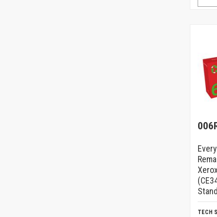
006
Ever
Rema
Xero
(CE3
Stan
TECH 