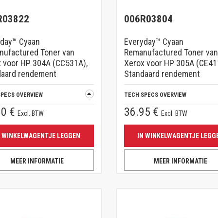
R03822
006R03804
yday™ Cyaan
Everyday™ Cyaan
nufactured Toner van
Remanufactured Toner van
 voor HP 304A (CC531A),
Xerox voor HP 305A (CE41
daard rendement
Standaard rendement
SPECS OVERVIEW
TECH SPECS OVERVIEW
00 €
36.95 €
Excl. BTW
Excl. BTW
N WINKELWAGENTJE LEGGEN
IN WINKELWAGENTJE LEGG
MEER INFORMATIE
MEER INFORMATIE