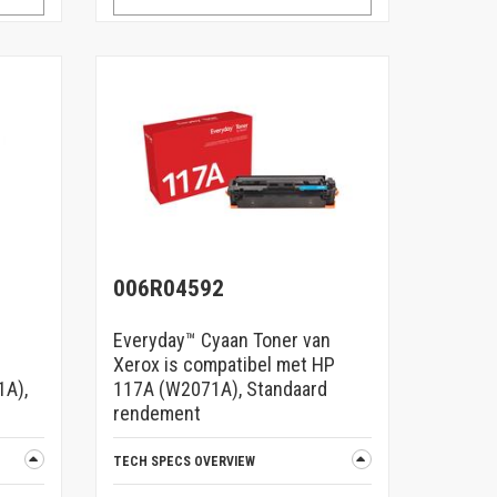
006R04592
Everyday™ Cyaan Toner van
Xerox is compatibel met HP
1A),
117A (W2071A), Standaard
rendement
TECH SPECS OVERVIEW