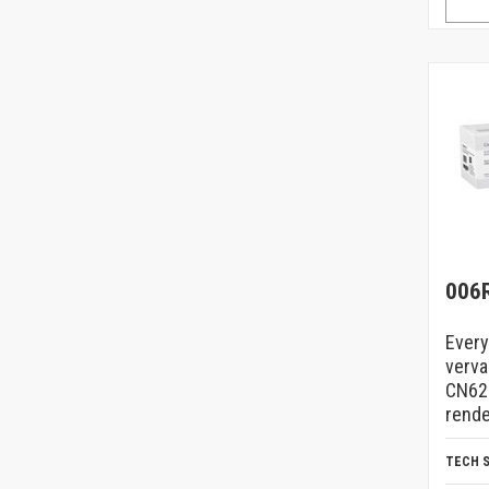
006
Every
verva
CN62
rend
TECH 