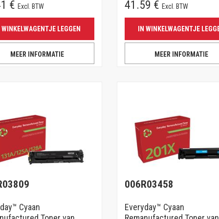
41 €
41.59 €
Excl. BTW
Excl. BTW
N WINKELWAGENTJE LEGGEN
IN WINKELWAGENTJE LEGG
MEER INFORMATIE
MEER INFORMATIE
R03809
006R03458
yday™ Cyaan
Everyday™ Cyaan
nufactured Toner van
Remanufactured Toner van