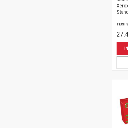
Xerox
Stan
TECH 
27.
I