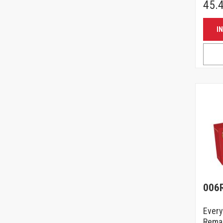
45.
I
006
Ever
Rema