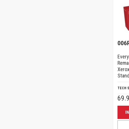
006
Ever
Rema
Xerox
Stan
TECH 
69.
I