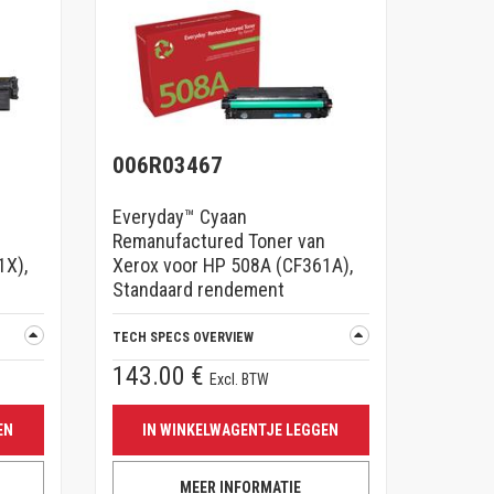
006R03467
Everyday™ Cyaan
Remanufactured Toner van
1X),
Xerox voor HP 508A (CF361A),
Standaard rendement
TECH SPECS OVERVIEW
143.00 €
Excl. BTW
EN
IN WINKELWAGENTJE LEGGEN
MEER INFORMATIE