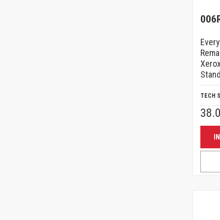
006
Ever
Rema
Xerox
Stan
TECH 
38.
I