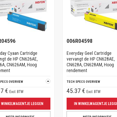
R04596
006R04598
day Cyaan Cartridge
Everyday Geel Cartridge
angt de HP CN626AE,
vervangt de HP CN628AE,
6A, CN626AM, Hoog
CN628A, CN628AM, Hoog
ement
rendement
SPECS OVERVIEW
TECH SPECS OVERVIEW
37 €
45.37 €
Excl. BTW
Excl. BTW
N WINKELWAGENTJE LEGGEN
IN WINKELWAGENTJE LEGG