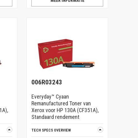
MEER INFORMATIE
006R03243
Everyday™ Cyaan
Remanufactured Toner van
1A),
Xerox voor HP 130A (CF351A),
Standaard rendement
TECH SPECS OVERVIEW