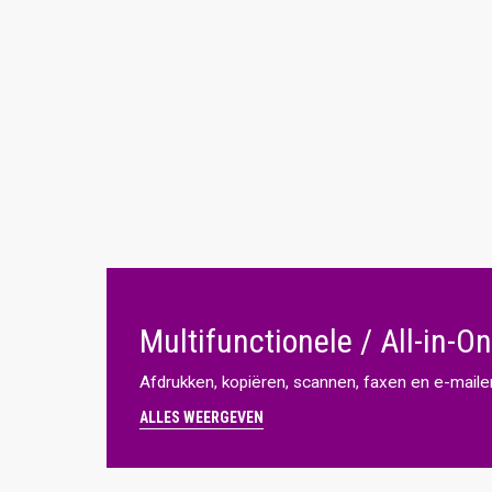
VOOR ANDERE PRINTERMERKEN
KOOP OP FUNCTIE
Brother Colour
Netwerk & USB
Brother Mono
Dubbelzijdig afdrukken
HP Colour
KOOP OP PRODUCTFAMILIE
HP Ink
C-serie
HP Mono
Versalink
Kyocera
Konica Minolta
Multifunctionele / All-in-On
HP PageWide
Afdrukken, kopiëren, scannen, faxen en e-maile
Samsung Colour
ALLES WEERGEVEN
Samsung Mono