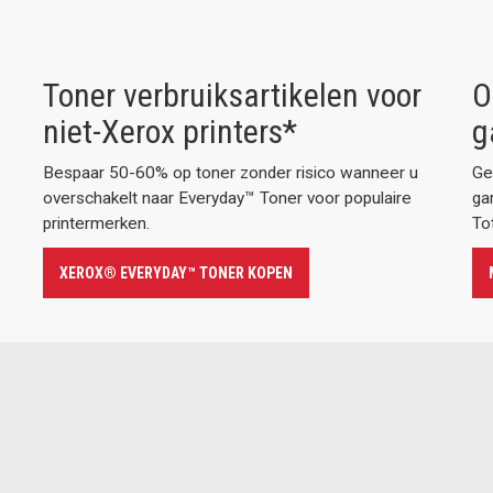
Toner verbruiksartikelen voor
O
niet-Xerox printers*
g
Bespaar 50-60% op toner zonder risico wanneer u
Ge
overschakelt naar Everyday™ Toner voor populaire
ga
printermerken.
Tot
XEROX® EVERYDAY™ TONER KOPEN