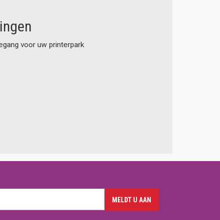
singen
gang voor uw printerpark
MELDT U AAN