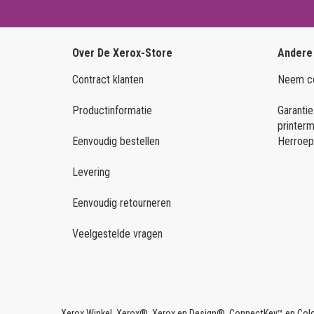
Over De Xerox-Store
Andere
Contract klanten
Neem co
Productinformatie
Garantie
printer
Eenvoudig bestellen
Herroep
Levering
Eenvoudig retourneren
Veelgestelde vragen
Xerox Winkel, Xerox®, Xerox en Design®, ConnectKey™ en Colo