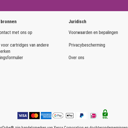
 bronnen
Juridisch
ntact met ons op
Voorwaarden en bepalingen
 voor cartridges van andere
Privacybescherming
merken
ingsformulier
Over ons
rQube® zijn handelsmerken van Xerox Corporation en dochterondernemingen in