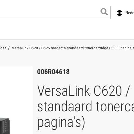
Nede
dges
VersaLink C620 / C625 magenta standaard tonercartridge (6.000 pagina'
006R04618
VersaLink C620 
standaard tonerca
ducten
pagina's)