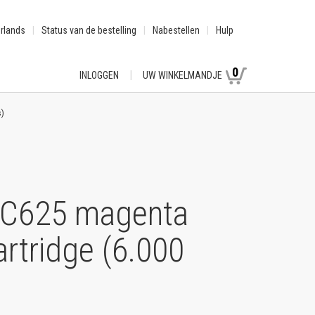
rlands
Status van de bestelling
Nabestellen
Hulp
0
INLOGGEN
UW WINKELMANDJE
s)
/ C625 magenta
rtridge (6.000