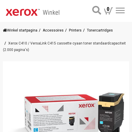
0
Winkel
Me
Winkel startpagina
Accessoires
Printers
Tonercartridges
Xerox C410 / VersaLink C415 cassette cyaan toner standaardcapaciteit
(2.000 pagina's)