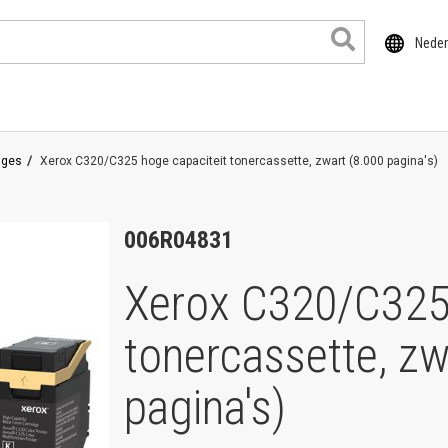
Neder
dges
Xerox C320/C325 hoge capaciteit tonercassette, zwart (8.000 pagina's)
006R04831
Xerox C320/C325 
tonercassette, zw
ducten
pagina's)