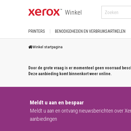
Winkel
PRINTERS
BENODIGDHEDEN EN VERBRUIKSARTIKELEN
KOOP OP CATEGORIE
VOOR XEROX-PRODUCTEN
Winkel startpagina
DocuColor
Printers
AltaLink
Phaser
Door de grote vraag is er momenteel geen voorraad besc
Kleur
B-serie
Deze aanbieding komt binnenkort weer online.
PrimeLink
A4
Printers/ Zwart-witprinters
VersaLink
A3
C-serie
Versant
Meldt u aan en bespaar
KOOP OP GEBRUIK
Printers/ Kleurenprinters
Meldt u aan en ontvang nieuwsberichten over Xe
Grootformaat pro
Thuiskantoor/ Desktop
ColorQube
aanbiedingen
WorkCentre
Afdeling/ Werkgroep