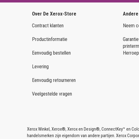
VOOR ANDERE PRINTERMERKEN
KOOP OP FUNCTIE
Over De Xerox-Store
Andere
Brother Colour
Netwerk & USB
Contract klanten
Neem co
Brother Mono
Dubbelzijdig afdrukken
Productinformatie
Garantie
HP Colour
printer
KOOP OP PRODUCTFAMILIE
Eenvoudig bestellen
Herroep
HP Ink
C-serie
Levering
HP Mono
Versalink
Kyocera
Eenvoudig retourneren
Konica Minolta
Veelgestelde vragen
HP PageWide
Samsung Colour
Samsung Mono
Xerox Winkel, Xerox®, Xerox en Design®, ConnectKey™ en Colo
handelsmerken zijn eigendom van andere partijen. Xerox Corpor