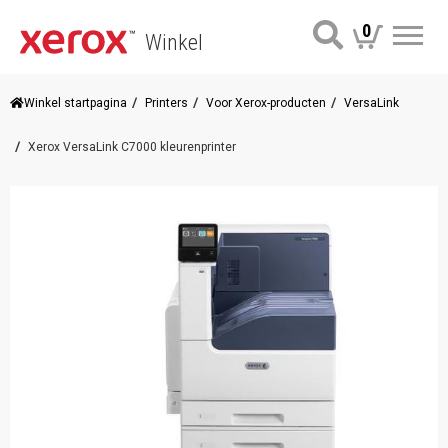
0
Winkel
Me
Winkel startpagina
Printers
Voor Xerox-producten
VersaLink
Xerox VersaLink C7000 kleurenprinter