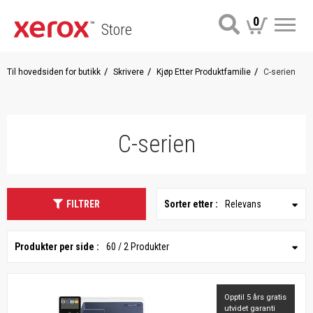
0
Store
Me
Til hovedsiden for butikk
Skrivere
Kjøp Etter Produktfamilie
C-serien
C-serien
FILTRER
Sorter etter :
Relevans
Produkter per side :
60 / 2 Produkter
Opptil 5 års gratis
utvidet garanti