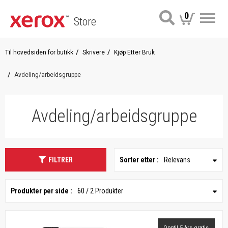
0
Store
Me
Til hovedsiden for butikk
Skrivere
Kjøp Etter Bruk
Avdeling/arbeidsgruppe
Avdeling/arbeidsgruppe
FILTRER
Sorter etter :
Relevans
Produkter per side :
60 / 2 Produkter
Opptil 5 års gratis