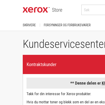
Store
SKRIVERE
FORSYNINGER OG FORBRUKSVARER
KJØP ETTER KATEGORI
FOR XEROX-PRODUKTER
Kundeservicesente
DocuColor
Skrivere
AltaLink
Phaser
Farge
B-serien
PrimeLink
Kontraktskunder
A4
Skrivere/ svart-hvitt-skrivere
VersaLink
A3
C-serien
Versant
** Denne delen er
K
KJØP ETTER BRUK
Skrivere/fargeskrivere
Produkter i bredt 
Takk for din interesse for Xerox-produkter.
Hjemmekontor/skrivebord
ColorQube
Arbeidssenter
Hvis du mottar toner og blekk som en del av en eksi
Avdeling/arbeidsgruppe