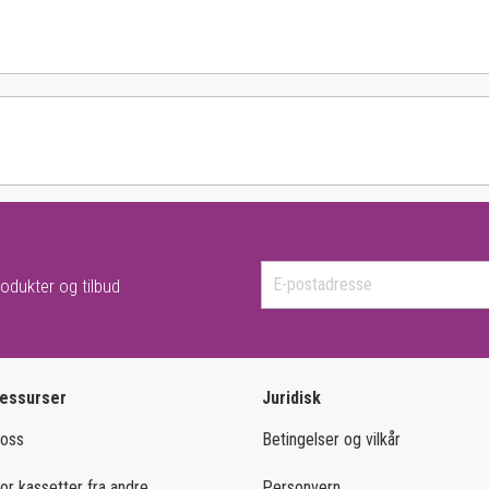
odukter og tilbud
ressurser
Juridisk
 oss
Betingelser og vilkår
for kassetter fra andre
Personvern