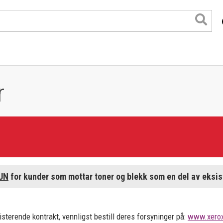
r
UN
for kunder som mottar toner og blekk som en del av eksis
format
sterende kontrakt, vennligst bestill deres forsyninger på:
www.xerox