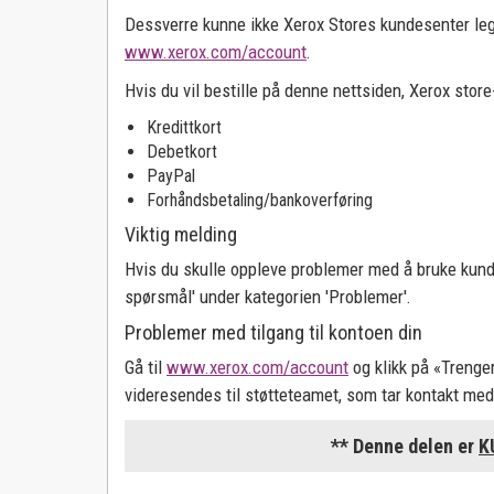
FOR ANDRE SKRIVERMERKER
Dessverre kunne ikke Xerox Stores kundesenter legge
KJØP ETTER FUNKSJON
www.xerox.com/account
.
Brother Colour
Dobbeltsidig utskrift
Hvis du vil bestille på denne nettsiden, Xerox store
Brother Mono
Double Sided Printing
Kredittkort
HP Colour
Debetkort
KJØP ETTER PRODUKTFAMILIE
PayPal
HP Ink
Forhåndsbetaling/bankoverføring
C Series
Viktig melding
HP Mono
Omvendt kobling
Hvis du skulle oppleve problemer med å bruke kundeb
Kyocera
spørsmål' under kategorien 'Problemer'.
Konica Minolta
Problemer med tilgang til kontoen din
Gå til
www.xerox.com/account
og klikk på «Trenger
HP PageWide
videresendes til støtteteamet, som tar kontakt med 
Samsung Colour
** Denne delen er
K
Samsung Mono