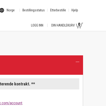
Norge
Bestillingsstatus
Etterbestille
Hjelp
0
LOGG INN
DIN HANDLEKURV
terende kontrakt. **
.com/account
.