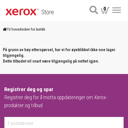
0
Store
Me
Til hovedsiden for butikk
På grunn av høy etterspørsel, har vi for øyeblikket ikke noe lager
tilgjengelig.
Dette tilbudet vil snart være tilgjengelig på nettet igjen.
Registrer deg og spar
Registrer deg for å motta oppdateringer om Xerox-
produkter og tilbud