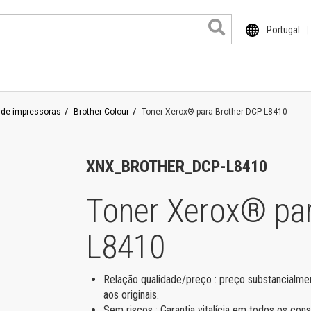
Portugal
 de impressoras
Brother Colour
Toner Xerox® para Brother DCP-L8410
ocuColor
haser
XNX_BROTHER_DCP-L8410
rimeLink
Toner Xerox® par
ersant
L8410
roduits grand format
entre de travail
Relação qualidade/preço : preço substancialment
orkCentre Pro
aos originais.
Sem riscos : Garantia vitalícia em todos os co