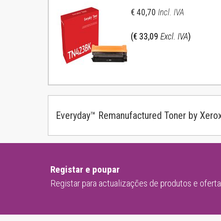
€ 40,70
Incl. IVA
(€ 33,09
Excl. IVA
)
Everyday™ Remanufactured Toner by Xer
Registar e poupar
Registar para actualizações de produtos e ofert