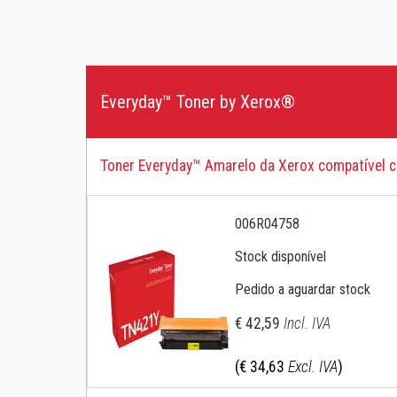
P
COMPRAR POR RECURSO
PARA OUTRAS MARCAS DE IMPRESSORAS
Rede & USB
Brother Colour
Everyday™ Toner by Xerox®
Impressão lateral dupla
Brother Mono
COMPRAR POR FAMÍLIA DE PRODUTOS
HP Color
Toner Everyday™ Amarelo da Xerox compatível 
Série C
HP Ink
Versalink
006R04758
HP Mono
Impressoras
Stock disponível
Kyocera
Pedido a aguardar stock
Konica Minolta
€ 42,59
Incl. IVA
HP PageWide
(€ 34,63
Excl. IVA
)
Samsung Colour