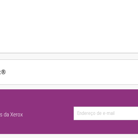
ox®
as da Xerox