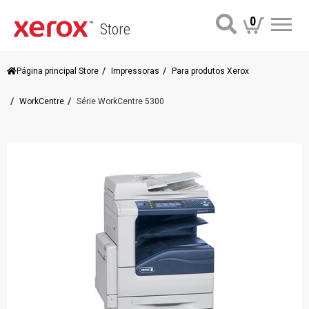
0
Store
Me
Página principal Store
Impressoras
Para produtos Xerox
WorkCentre
Série WorkCentre 5300