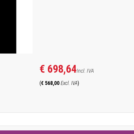
hotocopieurs de la série XE
€ 698,64
Incl. IVA
(
€ 568,00
Excl. IVA
)