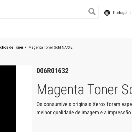
Portugal
uchos de Toner
Magenta Toner Sold NA/XE
ocuColor
haser
006R01632
rimeLink
Magenta Toner S
ersant
roduits grand format
Os consumíveis originais Xerox foram espe
melhor qualidade de imagem e a impressão m
entre de travail
orkCentre Pro