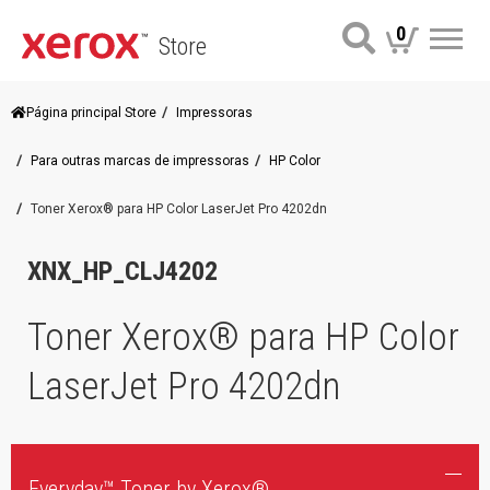
0
Store
Me
Página principal Store
Impressoras
Para outras marcas de impressoras
HP Color
Toner Xerox® para HP Color LaserJet Pro 4202dn
XNX_HP_CLJ4202
Toner Xerox® para HP Color
LaserJet Pro 4202dn
Everyday™ Toner by Xerox®