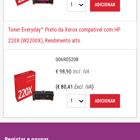
1
ADICIONAR
Toner Everyday™ Preto da Xerox compatível com HP
220X (W2200X), Rendimento alto
006R05208
€ 98,90
Incl. IVA
(€ 80,41
Excl. IVA
)
1
ADICIONAR
Registar e poupar