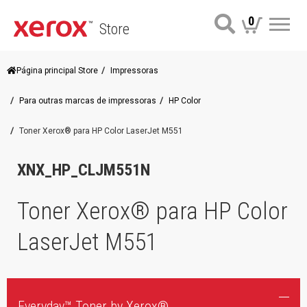
0
Store
Me
Página principal Store
Impressoras
Para outras marcas de impressoras
HP Color
Toner Xerox® para HP Color LaserJet M551
XNX_HP_CLJM551N
Toner Xerox® para HP Color
LaserJet M551
Everyday™ Toner by Xerox®