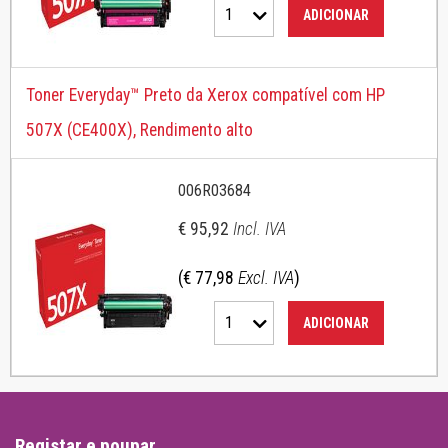
1
ADICIONAR
Toner Everyday™ Preto da Xerox compatível com HP
507X (CE400X), Rendimento alto
006R03684
€ 95,92
Incl. IVA
(€ 77,98
Excl. IVA
)
1
ADICIONAR
Registar e poupar