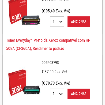
(€ 95,40
Excl. IVA
)
1
ADICIONAR
Toner Everyday™ Preto da Xerox compatível com HP
508A (CF360A), Rendimento padrão
006R03793
€ 87,00
Incl. IVA
(€ 70,73
Excl. IVA
)
1
ADICIONAR