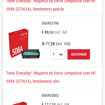
Toner Everyday™ Magenta da Xerox compatível com HP
508A (CF363A), Rendimento padrão
006R03796
€ 88,04
Incl. IVA
(€ 71,58
Excl. IVA
)
1
ADICIONAR
Toner Everyday™ Magenta da Xerox compatível com HP
508X (CF363X), Rendimento alto
006R03682
€ 117,34
Incl. IVA