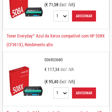
(€ 71,58
Excl. IVA
)
1
ADICIONAR
Toner Everyday™ Azul da Xerox compatível com HP 508X
(CF361X), Rendimento alto
006R03680
€ 117,34
Incl. IVA
(€ 95,40
Excl. IVA
)
1
ADICIONAR