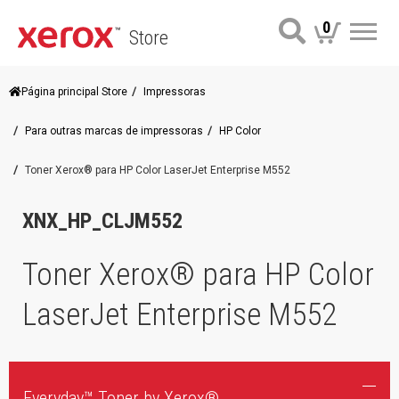
0
Store
Me
Página principal Store
Impressoras
Para outras marcas de impressoras
HP Color
Toner Xerox® para HP Color LaserJet Enterprise M552
XNX_HP_CLJM552
Toner Xerox® para HP Color
LaserJet Enterprise M552
Everyday™ Toner by Xerox®