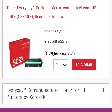
Toner Everyday™ Preto da Xerox compatível com HP
508X (CF360X), Rendimento alto
006R03679
€ 97,98
Incl. IVA
(€ 79,66
Excl. IVA
)
1
ADICIONAR
Everyday™ Remanufactured Toner for HP
Printers by Xerox®