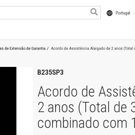
Portugal
as de Extensão de Garantia
Acordo de Assistência Alargado de 2 anos (Total
ocuColor
haser
B235SP3
rimeLink
Acordo de Assist
ersant
2 anos (Total de
roduits grand format
entre de travail
combinado com 1 
orkCentre Pro