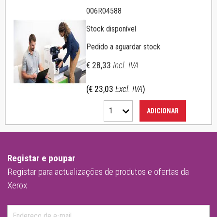
006R04588
Stock disponível
Pedido a aguardar stock
€ 28,33
Incl. IVA
(€ 23,03
Excl. IVA
)
1
ADICIONAR
Registar e poupar
Registar para actualizações de produtos e ofertas da
Xerox