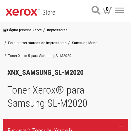
0
Store
Me
Página principal Store
Impressoras
Para outras marcas de impressoras
Samsung Mono
Toner Xerox® para Samsung SL-M2020
XNX_SAMSUNG_SL-M2020
Toner Xerox® para
Samsung SL-M2020
Everyday™ Toner by Xerox®