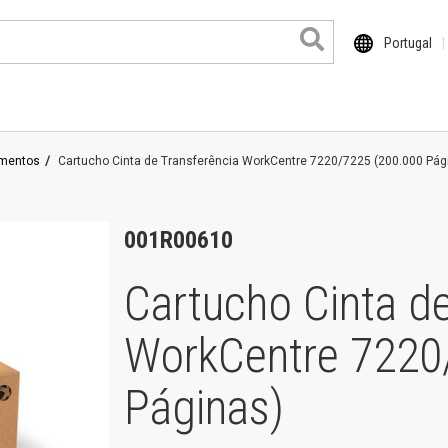
Portugal
imentos
Cartucho Cinta de Transferência WorkCentre 7220/7225 (200.000 Pág
ocuColor
haser
001R00610
rimeLink
Cartucho Cinta de
ersant
WorkCentre 7220
roduits grand format
entre de travail
Páginas)
orkCentre Pro